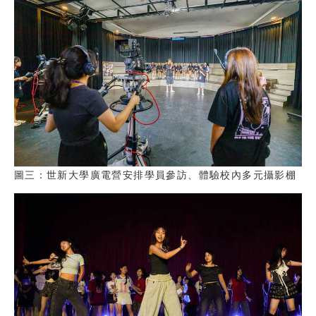
圖三：世新大學廣電營安排學員參訪、體驗校內多元攝影棚