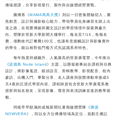
佛瑞授課，分享影視發行、製作與自媒體經營實戰。
圖傳系《
MAMA馬馬大獎
》則以一日密集體驗切入，聚
焦創意、設計與攝影核心能力，帶領學員化身練習生踏上出
道之路，在視覺傳媒與圖文設計的學習情境中探索興趣方
向。營隊於世新大學新聞大樓舉行，報名至7/15，免報名
費，僅酌收代訂餐費100元，也讓有意接觸設計與影像實作
的學生，能以相對低門檻方式先認識系所特色。
每年熱度持續飆升、人氣最高的世新廣電營，今年推出
《
諾德島 Node Island
》主題，以懸疑敘事結合課程與任務
設計，將影像蒐證、鏡頭語言、剪輯教學、影視配音、校內
參訪、出機入門、畢製分享、名人講座與肢體律動串接成5
天4夜的沉浸式學習內容。課程師資包含世新大學廣電系教
授群與知名校友，呈現影像、聲音與表演訓練並進的教學面
貌。
同樣早早額滿的成報新聞社暑期媒體營隊《
溯源
NOWVERA
》，則以全方位傳播領域為定位，規劃主播記