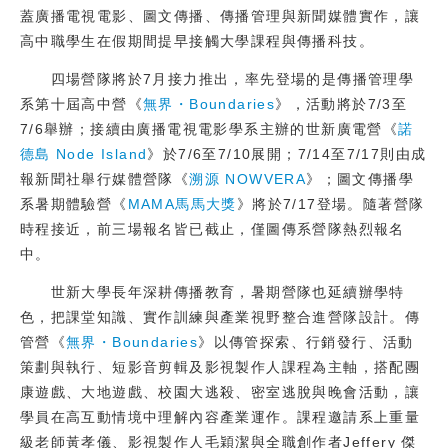
蓋廣播電視電影、圖文傳播、傳播管理與新聞媒體實作，讓
校友
高中職學生在假期間提早接觸大學課程與傳播科技。
媒體
四場營隊將於7月接力推出，率先登場的是傳播管理學
系第十屆高中營《
無界・Boundaries
》，活動將於7/3至
7/6舉辦；接續由廣播電視電影學系主辦的世新廣電營《
諾
德島 Node Island
》於7/6至7/10展開；7/14至7/17則由成
報新聞社舉行媒體營隊《
溯源 NOWVERA
》；圖文傳播學
系暑期體驗營《
MAMA馬馬大獎
》將於7/17登場。隨著營隊
時程接近，前三場報名皆已截止，僅圖傳系營隊熱烈報名
中。
世新大學長年深耕傳播教育，暑期營隊也延續辦學特
色，把課堂知識、實作訓練與產業視野整合進營隊設計。傳
管營《
無界・Boundaries
》以傳管探索、行銷發行、活動
策劃與執行、短影音剪輯及影視製作人課程為主軸，搭配團
康遊戲、大地遊戲、校園大逃殺、密室逃脫與晚會活動，讓
學員在高互動情境中理解內容產業運作。課程邀請系上重量
級老師黃孝儀、影視製作人毛穎潔與全職創作者Jeffery 傑