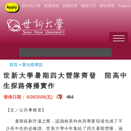
:::
|
招生與入學
|
校務系統
|
捐贈世新
|
聯絡方式
|
網站導覽
|
English
Apply
Welcome to SHU
:::
首頁
>
聚光燈專區
關於世新
世新大學暑期四大營隊齊發 陪高中
未來學生
生探路傳播實作
新生
發佈日期： 6/26/2026(五)
464
在校生
【文／公共事務室】
暑期規劃升溫之際，認識校系特色與專業現場也成了不
教職員
少高中生的必修課。世新大學今年集結了四大暑期營隊，涵