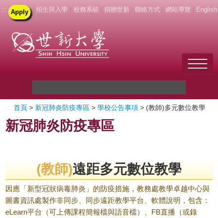
:::
|
招生與入學
|
校務系統
|
捐贈世新
|
聯絡方式
|
網站導覽
|
English
Apply
Welcome to SHU
:::
首頁
>
新冠肺炎防疫專區
>
學校公告事項
> (教師)多元數位教學
關於世新
新冠肺炎防疫專區
未來學生
新生
(教師)
遠距多元數位教學
在校生
因應「新型冠狀病毒肺炎」的防疫措施，教務處教學卓越中心與
圖書資訊處製作非同步、同步遠距教學平台、軟體說明，包含：
教職員
eLearn平台（可上傳課程簡報檔與語音檔）、FB直播（或錄