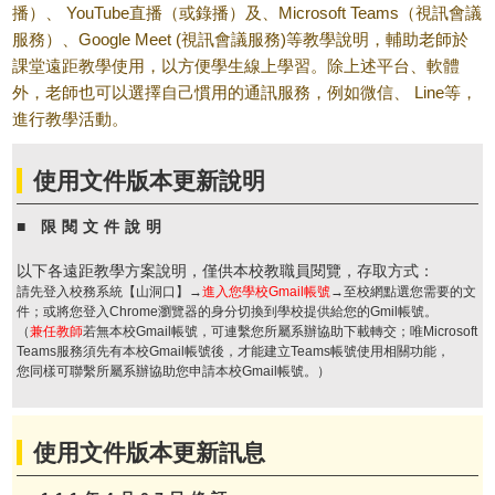
播）、 YouTube直播（或錄播）及、Microsoft Teams（視訊會議
校友
服務）、Google Meet (視訊會議服務)等教學說明，輔助老師於
課堂遠距教學使用，以方便學生線上學習。除上述平台、軟體
媒體
外，老師也可以選擇自己慣用的通訊服務，例如微信、 Line等，
進行教學活動。
使用文件版本更新說明
■ 限閱文件說明
以下各遠距教學方案說明，僅供本校教職員閱覽，存取方式：
請先登入校務系統【山洞口】→
進入您學校Gmail帳號
→至校網點選您需要的文
件；或將您登入Chrome瀏覽器的身分切換到學校提供給您的Gmil帳號。
（
兼任教師
若無本校Gmail帳號，可連繫您所屬系辦協助下載轉交；唯Microsoft
Teams服務須先有本校Gmail帳號後，才能建立Teams帳號使用相關功能，
您同樣可聯繫所屬系辦協助您申請本校Gmail帳號。）
使用文件版本更新訊息