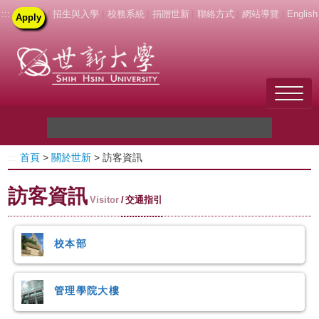
:::
|
招生與入學
|
校務系統
|
捐贈世新
|
聯絡方式
|
網站導覽
|
English
Apply
Welcome to SHU
:::
首頁
>
關於世新
> 訪客資訊
關於世新
訪客資訊
未來學生
Visitor
交通指引
新生
校本部
在校生
管理學院大樓
教職員