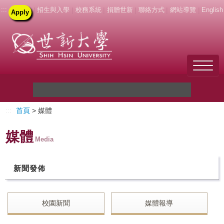
:::
|
招生與入學
|
校務系統
|
捐贈世新
|
聯絡方式
|
網站導覽
|
English
Apply
Welcome to SHU
:::
首頁
> 媒體
關於世新
媒體
未來學生
Media
新生
新聞發佈
在校生
校園新聞
媒體報導
教職員