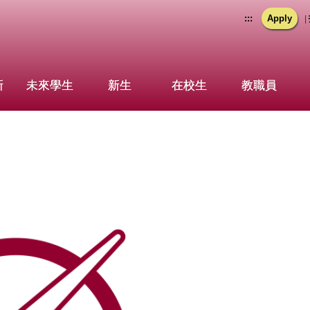
:::
Apply
|
新
未來學生
新生
在校生
教職員