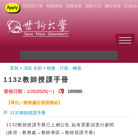
:::
|
招生與入學
|
校務系統
|
捐贈世新
|
聯絡方式
|
網站導覽
|
English
Apply
Welcome to SHU
:::
首頁
>
消息 全部
>
校務、行政、轉函
關於世新
1132教師授課手冊
未來學生
發佈日期：1/20/2025(一)
180980
新生
【單位／教務處註冊課務組】
1132教師授課手冊
在校生
1132教師授課手冊已上網公告,如有需要請逕行參閱
教職員
(路徑：教務處→教師專區→教師授課手冊)