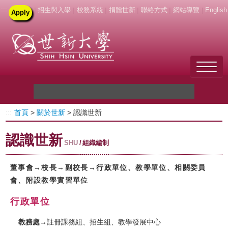
:::
|
招生與入學
|
校務系統
|
捐贈世新
|
聯絡方式
|
網站導覽
|
English
Apply
Welcome to SHU
:::
首頁
>
關於世新
> 認識世新
關於世新
認識世新
未來學生
SHU
組織編制
新生
董事會→校長→副校長→行政單位、教學單位、相關委員
會、附設教學實習單位
在校生
行政單位
教職員
教務處
→註冊課務組、招生組、教學發展中心