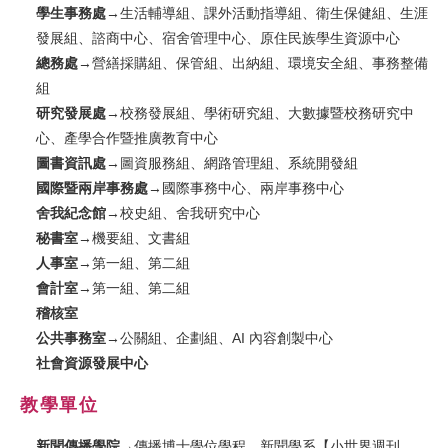
學生事務處
→生活輔導組、課外活動指導組、衛生保健組、生涯
校友
發展組、諮商中心、宿舍管理中心、原住民族學生資源中心
總務處
→營繕採購組、保管組、出納組、環境安全組、事務整備
媒體
組
研究發展處
→校務發展組、學術研究組、大數據暨校務研究中
心、產學合作暨推廣教育中心
圖書資訊處
→圖資服務組、網路管理組、系統開發組
國際暨兩岸事務處
→國際事務中心、兩岸事務中心
舍我紀念館
→校史組、舍我研究中心
秘書室
→機要組、文書組
人事室
→第一組、第二組
會計室
→第一組、第二組
稽核室
公共事務室
→公關組、企劃組、AI 內容創製中心
社會資源發展中心
教學單位
新聞傳播學院
→傳播博士學位學程、新聞學系【小世界週刊