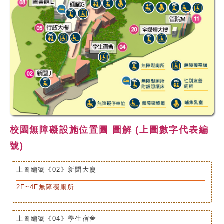
校友
媒體
校園無障礙設施位置圖 圖解 (上圖數字代表編
號)
上圖編號《02》新聞大廈
2F~4F無障礙廁所
上圖編號《04》學生宿舍