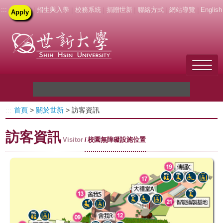
:::
|
招生與入學
|
校務系統
|
捐贈世新
|
聯絡方式
|
網站導覽
|
English
Apply
Welcome to SHU
:::
首頁
>
關於世新
> 訪客資訊
關於世新
訪客資訊
未來學生
Visitor
校園無障礙設施位置
新生
在校生
教職員