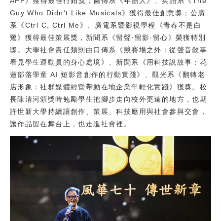
APP》獲得最佳行銷獎；圖傳系《年筋人》、英語系《The
Guy Who Didn't Like Musicals》獲得最佳創意獎；公廣
系《Ctrl C, Ctrl Me》、廣電系暨影視學程《青春不是白
鷺》獲得最佳策展獎，新聞系《留聲·留影·留心》榮獲特別
獎。大學社會責任類則由口傳系《競賽場之外：從聲音敘事
看見學生運動員的身心處境》、新聞系《用科技說故事：花
蓮部落學童 AI 短影音創作的行動實踐》、觀光系《翻轉老
店形象：社群媒體經營帶動在地企業年輕化實踐》獲獎。校
長陳清河頒獎時勉勵學生把腳步走向校外更遠的地方，也期
許世新大學持續讓創作、策展、科技應用與社會參與交會，
讓作品留在舞台上，也走進社會裡。