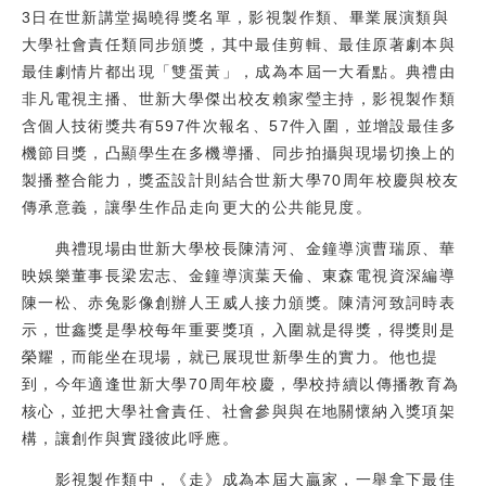
3日在世新講堂揭曉得獎名單，影視製作類、畢業展演類與
校友
大學社會責任類同步頒獎，其中最佳剪輯、最佳原著劇本與
最佳劇情片都出現「雙蛋黃」，成為本屆一大看點。典禮由
媒體
非凡電視主播、世新大學傑出校友賴家瑩主持，影視製作類
含個人技術獎共有597件次報名、57件入圍，並增設最佳多
機節目獎，凸顯學生在多機導播、同步拍攝與現場切換上的
製播整合能力，獎盃設計則結合世新大學70周年校慶與校友
傳承意義，讓學生作品走向更大的公共能見度。
典禮現場由世新大學校長陳清河、金鐘導演曹瑞原、華
映娛樂董事長梁宏志、金鐘導演葉天倫、東森電視資深編導
陳一松、赤兔影像創辦人王威人接力頒獎。陳清河致詞時表
示，世鑫獎是學校每年重要獎項，入圍就是得獎，得獎則是
榮耀，而能坐在現場，就已展現世新學生的實力。他也提
到，今年適逢世新大學70周年校慶，學校持續以傳播教育為
核心，並把大學社會責任、社會參與與在地關懷納入獎項架
構，讓創作與實踐彼此呼應。
影視製作類中，《走》成為本屆大贏家，一舉拿下最佳