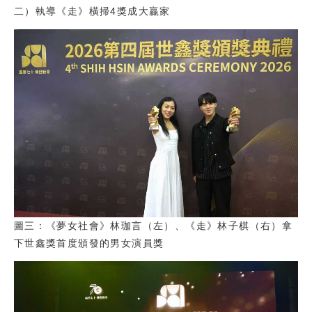
二）執導《走》橫掃4獎成大贏家
圖三：《夢女社會》林珈言（左）、《走》林子棋（右）拿
下世鑫獎首度頒發的男女演員獎