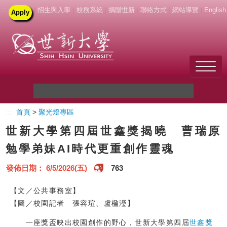
:::
|
招生與入學
|
校務系統
|
捐贈世新
|
聯絡方式
|
網站導覽
|
English
Apply
Welcome to SHU
:::
首頁
>
聚光燈專區
關於世新
世新大學第四屆世鑫獎揭曉 曹瑞原
未來學生
勉學弟妹AI時代更重創作靈魂
新生
發佈日期： 6/5/2026(五)
763
在校生
【文／公共事務室】
【圖／校園記者 張容瑄、盧楹瀅】
教職員
一座獎盃映出校園創作的野心，世新大學第四屆
世鑫獎