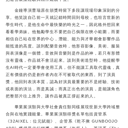
金鐘導演曹瑞原在頒獎時留下多段讓現場印象深刻的分
享。他笑說自己前一天就記錯時間回到母校，也坦言世新的
學生時代，是他生命中最快樂的時光之一，因此格外想回來
看看學弟妹。他勉勵學生不要把自己侷限在狹小範圍，而要
相信自己站在世界的中心，潛能、能力與才華都會影響作品
能抵達的高度。談到配樂音效時，他形容影像、美術、服裝
與表演像是一個體，音效與音樂則是作品的神，若只有形體
沒有靈魂，作品就不會活起來。談到美術造型時，他提醒學
生AI時代一定要學會使用工具，但不能讓工具取代靈魂，真
正有價值的仍是創作者內在不可被取代的東西。到了演員
獎，他回到表演本質，認為好演員最重要的不是經驗、技術
或表面的演法，而是真誠；而真正出色的演員，是能讓角色
把整部片往上推升、讓作品被真正撐起來的人。
畢業展演類與大學社會責任類同樣展現世新大學跨域整
合與在地實踐能量。畢業展演類得獎名單包括資管系
《32AIXEL：位元賦能》、企管系《乾不揪 GUNBOOJO