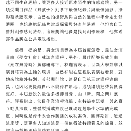
越不同生命經驗，讓更多人接近原本陌生的情感處境。另一
項受矚目作品《野孩子》則拿下最佳紀錄片與最佳攝影，攝
影蔡承廷表示，自己在拍攝野鳥與自然的過程中學會走出舒
適圈，也始終把紀錄片當成探索與好奇的過程，他坦言自己
曾對創作感到茫然，這座獎讓他像是找到創作座標，他亦透
露作品將在公共電視播出。
值得一提的是，男女演員獎為本屆首度頒發，最佳女演
員由《夢女社會》林珈言獲得，另外，最佳配樂音效則由
《潮在無聲時》黃郁珊奪下。林珈言表示，世新大學並非以
演員培育為主軸的環境，自己卻能在這裡以表演被看見，對
她來說格外特別。黃郁珊則說，這是自己第三次獲得這個
獎，也因此更提醒自己不能停在原地，必須繼續把聲音做得
更好。本屆新設的最佳多機節目獎，由《新。聞之間》獲
得。評審指出，節目作業流程流暢，主持節奏沉穩，與來賓
互動具深度，整體製播成熟度已展現超越學生水準的完成
度，同時也是跨學系合作製播的成功案例。團隊期許，透過
這座獎，讓更多人知道這是一個值得被持續看見的節目，並
把這份製播經驗與精神延續下去。