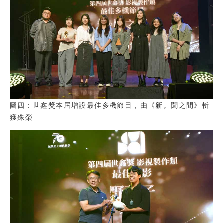
圖四：世鑫獎本屆增設最佳多機節目，由《新。聞之間》斬
獲殊榮