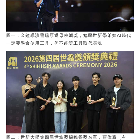
圖一：金鐘導演曹瑞原返母校頒獎，勉勵世新學弟妹AI時代
一定要學會使用工具，但不能讓工具取代靈魂
圖二：世新大學第四屆世鑫獎揭曉得獎名單，藍偉豪（右