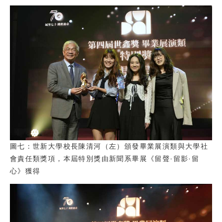
圖七：世新大學校長陳清河（左）頒發畢業展演類與大學社
會責任類獎項，本屆特別獎由新聞系畢展《留聲·留影·留
心》獲得