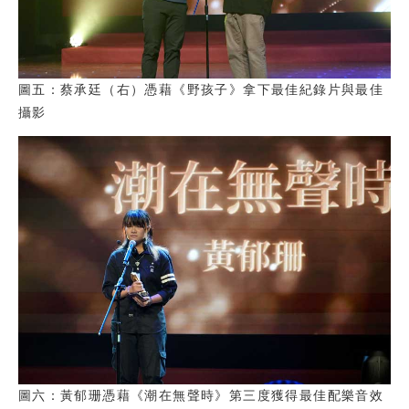
圖五：蔡承廷（右）憑藉《野孩子》拿下最佳紀錄片與最佳
攝影
圖六：黃郁珊憑藉《潮在無聲時》第三度獲得最佳配樂音效