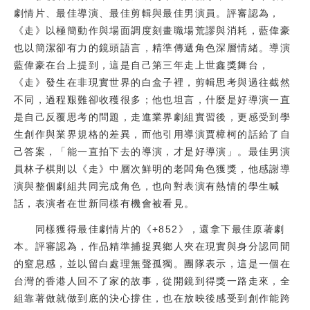
劇情片、最佳導演、最佳剪輯與最佳男演員。評審認為，
《走》以極簡動作與場面調度刻畫職場荒謬與消耗，藍偉豪
也以簡潔卻有力的鏡頭語言，精準傳遞角色深層情緒。導演
藍偉豪在台上提到，這是自己第三年走上世鑫獎舞台，
《走》發生在非現實世界的白盒子裡，剪輯思考與過往截然
不同，過程艱難卻收穫很多；他也坦言，什麼是好導演一直
是自己反覆思考的問題，走進業界劇組實習後，更感受到學
生創作與業界規格的差異，而他引用導演賈樟柯的話給了自
己答案，「能一直拍下去的導演，才是好導演」。最佳男演
員林子棋則以《走》中層次鮮明的老闆角色獲獎，他感謝導
演與整個劇組共同完成角色，也向對表演有熱情的學生喊
話，表演者在世新同樣有機會被看見。
同樣獲得最佳劇情片的《+852》，還拿下最佳原著劇
本。評審認為，作品精準捕捉異鄉人夾在現實與身分認同間
的窒息感，並以留白處理無聲孤獨。團隊表示，這是一個在
台灣的香港人回不了家的故事，從開鏡到得獎一路走來，全
組靠著做就做到底的決心撐住，也在放映後感受到創作能跨