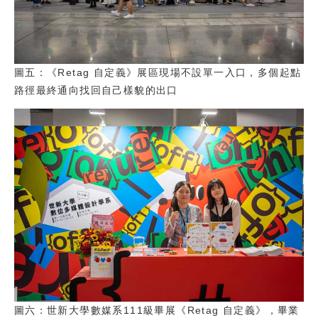
圖五：《Retag 自定義》展區現場不設單一入口，多個起點
路徑最終通向找回自己樣貌的出口
圖六：世新大學數媒系111級畢展《Retag 自定義》，畢業