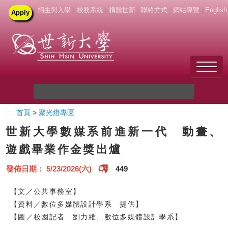
:::
|
招生與入學
|
校務系統
|
捐贈世新
|
聯絡方式
|
網站導覽
|
English
Apply
Welcome to SHU
:::
首頁
>
聚光燈專區
關於世新
世新大學數媒系前進新一代 動畫、
未來學生
遊戲畢業作金獎出爐
新生
發佈日期： 5/23/2026(六)
449
在校生
【文／公共事務室】
【資料／數位多媒體設計學系 提供】
教職員
【圖／校園記者 劉力維、數位多媒體設計學系】