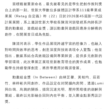
當標籤被重新命名，最先被看見的是學生把創作推到獎
校友
台上的那一刻。世新大學數位多媒體設計學系111級畢業成
果展《Retag 自定義》昨（22）日於2026第45屆新一代設
媒體
計展展開，系上邀請世新大學校長陳清河頒發經系內師長評
選的動畫組、遊戲組金獎，讓以動畫與遊戲回應身分解構的
創作，在開展首日成為焦點。
陳清河表示，學生作品展現跨越宇宙的想像力，也融入
對時間與效率的思考，創意深度與技術表現令人驚豔；他並
指出，數媒系結合高效能設備與專業師資，提供多元創新的
學習環境，此次畢展正展現世新教育理念的實作成果，也勉
勵學生持續發揮創意，將所學應用於職涯發展。
動畫組金獎《In Between》由林芷馨、黃柏均、莊若
竹、林梓彬共同創作。作品設定在封閉腦內房間，透過Lumi
與白鴿、烏鴉的關係，描寫沉迷光明、壓抑黑暗後的崩解與
重組，最終以光影融合回到內在平衡，並入圍金點新秀設計
獎。