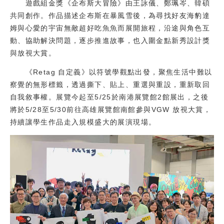
遊戲組金獎《企布斯大冒險》由王詠儀、鄭珮岑、韓碩
共同創作。作品描述企布斯在暴風雪後，為尋找好友海豹達
姆與心愛的宇宙無敵超好吃魚魚而展開旅程，沿途與角色互
動、協助解決問題，逐步推進故事，也入圍金點新秀設計獎
與放視大賞。
《Retag 自定義》以符號學觀點出發，聚焦生活中難以
察覺的無形標籤，透過撕下、貼上、重選與重設，重新取回
自我敘事權。展覽今起至5/25於南港展覽館2館展出，之後
將於5/28至5/30前往高雄展覽館南館參與VGW 放視大賞，
持續讓學生作品走入規模盛大的展演現場。