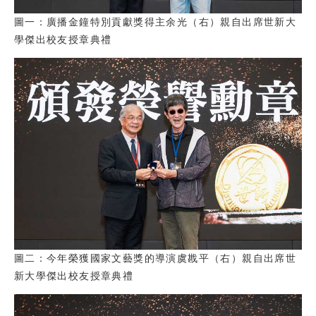
圖一：廣播金鐘特別貢獻獎得主余光（右）親自出席世新大
學傑出校友授章典禮
圖二：今年榮獲國家文藝獎的導演虞戡平（右）親自出席世
新大學傑出校友授章典禮