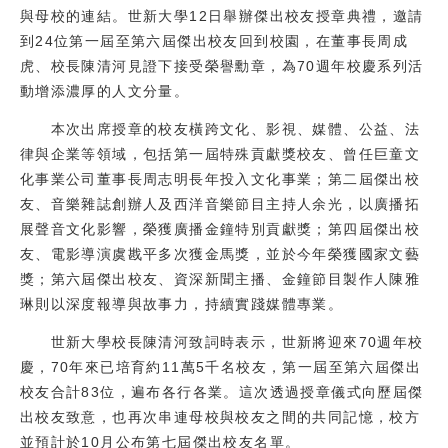
與母校的連結。世新大學12日舉辦傑出校友授章典禮，邀請
校友
到24位第一屆至第六屆傑出校友回到校園，在董事長周成
虎、校長陳清河見證下接受榮譽勳章，為70週年校慶系列活
媒體
動增添濃厚的人文分量。
本次出席授章的校友橫跨文化、影視、媒體、公益、法
律與企業等領域，包括第一屆特殊貢獻獎校友、曾任巨童文
化事業公司董事長周志明長年投入文化事業；第二屆傑出校
友、音樂雜誌創辦人及西洋音樂節目主持人余光，以廣播拓
展聲音文化影響，榮獲廣播金鐘特別貢獻獎；第四屆傑出校
友、電影導演虞戡平多次獲金馬獎，並於今年榮獲國家文藝
獎；第六屆傑出校友、資深新聞主播、金鐘節目製作人陳雅
琳則以深度報導與故事力，持續實踐媒體專業。
世新大學校長陳清河致詞時表示，世新將迎來70週年校
慶，70年來已培育約11萬5千名校友，第一屆至第六屆傑出
校友合計83位，遍布各行各業。這次透過授章儀式向歷屆傑
出校友致意，也再次串連母校與校友之間的共同記憶，校方
並預計於10月公布第七屆傑出校友名單。