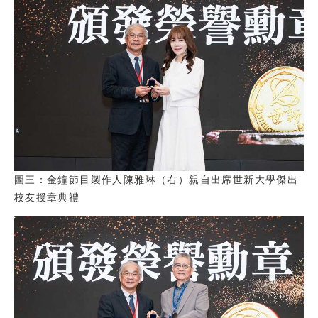
圖三：金鐘節目製作人陳雅琳（右）親自出席世新大學傑出
校友授章典禮