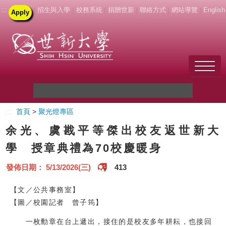
:::
|
招生與入學
|
校務系統
|
捐贈世新
|
聯絡方式
|
網站導覽
|
English
Apply
Welcome to SHU
:::
首頁
>
聚光燈專區
關於世新
余光、虞戡平等傑出校友返世新大
未來學生
學 授章典禮為70校慶暖身
新生
發佈日期： 5/13/2026(三)
413
在校生
【文／公共事務室】
【圖／校園記者 曾子筠】
教職員
一枚勳章在台上遞出，接住的是校友多年耕耘，也接回