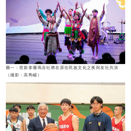
圖一：世新拿珊瑪谷社將在原住民族文化之夜與友社共演
（攝影：高雋嵃）