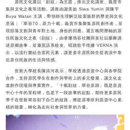
原民文化週以「刻紋」為主題，推出文化講座、義賣市
集與文化之夜等活動。講座由謝美如 Siwa Yumin 與陳宇
Buya Watan 主講，帶領師生理解泛紋面族群的歷史與文化
意涵；「翠谷70，原力十載」義賣市集聚集原民創作者，呈
現部落文創與青年對土地、身份的回應。週五晚間壓軸的原
住民族文化之夜《刻紋》，由拿珊瑪谷社團與友社以樂舞講
述原鄉故事，並邀英語系校友、唱跳歌手琟娜 VERNA 演
出，以流行樂結合原民元素，讓更多非原民師生從表演中靠
近原住民族的生活與情感。
世新大學校長陳清河表示，學校透過原資中心與各學院
合作，支持原民學生在創作與學術上的多元發展，讓文化走
進創作現場與專業實作。「十載刻紋．翠谷原跡」既是原資
中心十年的里程碑，也是下一段故事的起點，期待更多原民
學子在世新翠谷刻下自己的紋路，將從原專班到原資中心累
積的能量，轉化為走向社會與世界的力量。