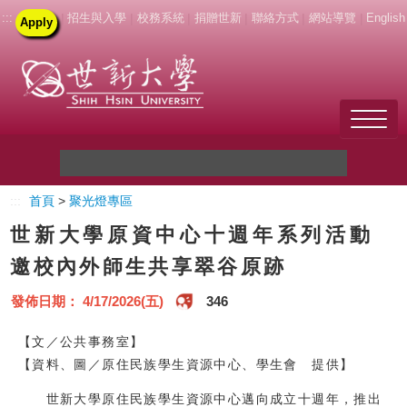
:::
|
招生與入學
|
校務系統
|
捐贈世新
|
聯絡方式
|
網站導覽
|
English
Apply
Welcome to SHU
:::
首頁
>
聚光燈專區
關於世新
世新大學原資中心十週年系列活動
未來學生
邀校內外師生共享翠谷原跡
新生
發佈日期： 4/17/2026(五)
346
在校生
【文／公共事務室】
【資料、圖／原住民族學生資源中心、學生會 提供】
教職員
世新大學原住民族學生資源中心邁向成立十週年，推出