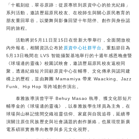
「十載刻紋．翠谷原跡：從原專班到原資中心的拾光紀錄」
校友
系列活動，邀請歷屆原民校友、在校師生與關心原民教育的
朋友重回翠谷，以樂舞與影像回望十年陪伴、創作與身份認
媒體
同的旅程。
活動將於5月11日至15日在世新大學舉行，全面開放校
內外報名，相關資訊公布於
原資中心社群平台
。重點節目為
5月13日晚間在 LVS 智能攝製基地舉行的十週年感恩晚會暨
《球場邊的靈魂》校園試映會，邀請歷屆原民校友返校同
聚，透過紀錄短片回顧原資中心在輔導、文化傳承與認同建
構上的歷程，並由舞團 Mamamiya 帶來 Waacking、Jazz
Funk、Hip Hop 等跨域創作演出。
泰雅族導演曾宇平 Behuy Masao 執導、獲文化部短片
輔導金的《球場邊的靈魂》，以泰雅族學生球員為主角，在
球場與山林記憶間交織祖靈信仰、家庭與自我追尋，延續導
演關注原住民族歷史與社會議題的創作脈絡，也展現世新廣
電系碩班實務導向教學與多元文化視野。