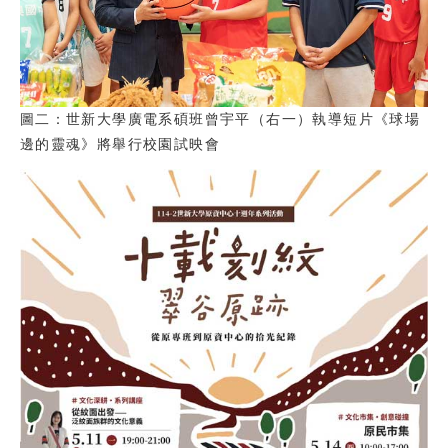
圖二：世新大學廣電系碩班曾宇平（右一）執導短片《球場
邊的靈魂》將舉行校園試映會