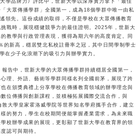
年《大學品牌力》評比中，世新大學以深厚實力拿下「最佳
「大眾傳播學群」全國第一，成為18個學群中唯一由私
遙遙領先。這份成績的取得，不僅是學校在大眾傳播教育
挑戰時，展現穩健競爭力的最佳證明。2025年，世新大
異的教學與行政管理表現，獲得為期六年的高度肯定。同
74％的新高，穩居雙北私校註冊率之冠，其中日間學制學士
新大學在少子化浪潮下的吸引力與辦學實力。
》報告中，世新大學的大眾傳播學群持續穩居全國第一，
與心理、外語、藝術等學群同樣名列全國前茅，展現了跨
河也在頒獎典禮上分享學校在傳播教育領域的辦學理念與
動數位傳播與創新課程，並積極拓展國際交流合作，與
倫敦大學皇家霍洛威學院等世界知名學府攜手合作，建立
這樣的努力，學生在校期間便能掌握產業需求，為未來職
是學校辦學成果的展現，更彰顯了世新大學在教育界的領
高度認可與期待。