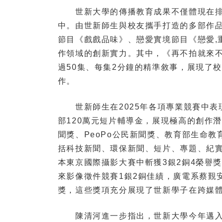
世新大學的傳播教育成果不僅體現在排
中。由世新師生與校友攜手打造的多部作
節目《戲戲品味》、戀愛實境節目《戀愛,
作領域的創新實力。其中，《再不拍就來
過50集、每集2分鐘的精準敘事，展現了
作。
世新師生在2025年各項專業競賽中表
部120萬元短片輔導金，展現極高的創作潛
聞獎、PeoPo公民新聞獎、教育部生命
括科技新聞、環保新聞、短片、專題、紀實報
本東京國際攝影大賽中斬獲3銀2銅4榮譽
來影像徵件競賽1銀2銅佳績，廣電系蔡覲
獎，這些獎項充分展現了世新學子在跨媒
陳清河進一步指出，世新大學今年邁入創