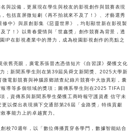
名與設備，更展現在學生與校友的影視創作與競賽表現
品，包括直屏微短劇《再不拍就來不及了！》、才藝選秀
重修中》與原創影集《惡靈世界》，均彰顯世新在影視製
不及了！》以青春愛情與「世鑫獎」創作競賽為背景，透
校園IP在影視產業中的潛力，成為校園影視創作的亮點之
現依舊亮眼，廣電系張晉杰憑借短片《自習課》榮獲文化
力；新聞系學生則在第39屆吳舜文新聞獎、2025大學新
教育微電影競賽與神腦原鄉踏查紀錄片競賽中大放異彩，囊
導等多個領域的獎項；圖傳系學生則在2025 TIFA日
獎項，資傳系與新聞系學生榮獲工商時報守護資產 信守未
安更以傑出表現摘下交通部第26屆「金路獎」特殊貢獻
體敘事能力上的卓越實力。
校70週年，以「數位傳播貫穿各學門，數據智能結合