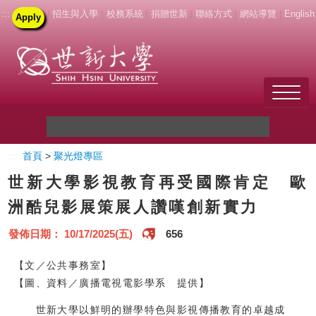
:::
|
招生與入學
|
校務系統
|
捐贈世新
|
聯絡方式
|
網站導覽
|
English
Apply
Welcome to SHU
:::
首頁
>
聚光燈專區
關於世新
世新大學影視教育再受國際肯定 歐
未來學生
洲酷兒影展策展人讚嘆創新實力
新生
發佈日期： 10/17/2025(五)
656
在校生
【文／公共事務室】
【圖、資料／廣播電視電影學系 提供】
教職員
世新大學以鮮明的辦學特色與影視傳播教育的卓越成