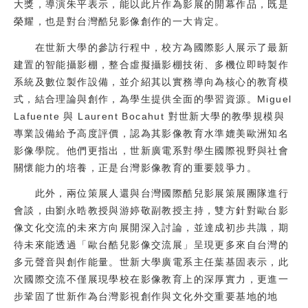
大獎，導演朱平表示，能以此片作為影展的開幕作品，既是
榮耀，也是對台灣酷兒影像創作的一大肯定。
在世新大學的參訪行程中，校方為國際影人展示了最新
建置的智能攝影棚，整合虛擬攝影棚技術、多機位即時製作
系統及數位製作設備，並介紹其以實務導向為核心的教育模
式，結合理論與創作，為學生提供全面的學習資源。Miguel
Lafuente 與 Laurent Bocahut 對世新大學的教學規模與
專業設備給予高度評價，認為其影像教育水準媲美歐洲知名
影像學院。他們更指出，世新廣電系對學生國際視野與社會
關懷能力的培養，正是台灣影像教育的重要競爭力。
此外，兩位策展人還與台灣國際酷兒影展策展團隊進行
會談，由劉永晧教授與游婷敬副教授主持，雙方針對歐台影
像文化交流的未來方向展開深入討論，並達成初步共識，期
待未來能透過「歐台酷兒影像交流展」呈現更多來自台灣的
多元聲音與創作能量。世新大學廣電系主任葉基固表示，此
次國際交流不僅展現學校在影像教育上的深厚實力，更進一
步鞏固了世新作為台灣影視創作與文化外交重要基地的地