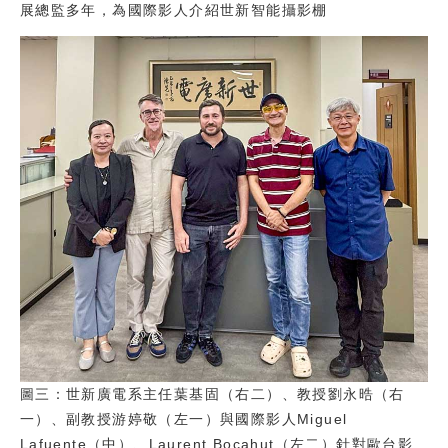
展總監多年，為國際影人介紹世新智能攝影棚
圖三：世新廣電系主任葉基固（右二）、教授劉永晧（右
一）、副教授游婷敬（左一）與國際影人Miguel
Lafuente（中）、Laurent Bocahut（左二）針對歐台影