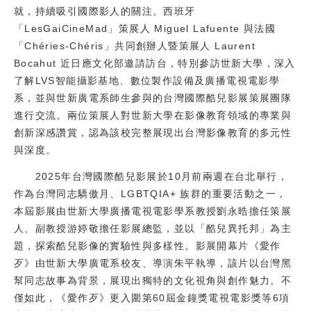
就，持續吸引國際影人的關注。西班牙
校友
「LesGaiCineMad」策展人 Miguel Lafuente 與法國
「Chéries-Chéris」共同創辦人暨策展人 Laurent
媒體
Bocahut 近日應文化部邀請訪台，特別參訪世新大學，深入
了解LVS智能攝影基地、數位製作設備及廣播電視電影學
系，並與世新廣電系師生參與的台灣國際酷兒影展策展團隊
進行交流。兩位策展人對世新大學在影像教育領域的專業與
創新深感讚賞，認為該校完整展現出台灣影像教育的多元性
與深度。
2025年台灣國際酷兒影展於10月前兩週在台北舉行，
作為台灣同志驕傲月、LGBTQIA+ 族群的重要活動之一，
本屆影展由世新大學廣播電視電影學系教授劉永晧擔任策展
人、副教授游婷敬擔任影展總監，並以「酷兒異托邦」為主
題，探索酷兒影像的實驗性與多樣性。影展開幕片《愛作
歹》由世新大學廣電系校友、導演朱平執導，該片以台灣黑
幫同志故事為背景，展現出獨特的文化視角與創作魅力。不
僅如此，《愛作歹》更入圍第60屆金鐘獎電視電影獎等6項