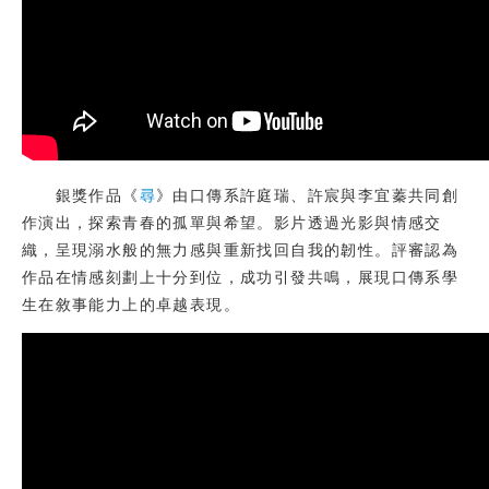
銀獎作品《
尋
》由口傳系許庭瑞、許宸與李宜蓁共同創
作演出，探索青春的孤單與希望。影片透過光影與情感交
織，呈現溺水般的無力感與重新找回自我的韌性。評審認為
作品在情感刻劃上十分到位，成功引發共鳴，展現口傳系學
生在敘事能力上的卓越表現。