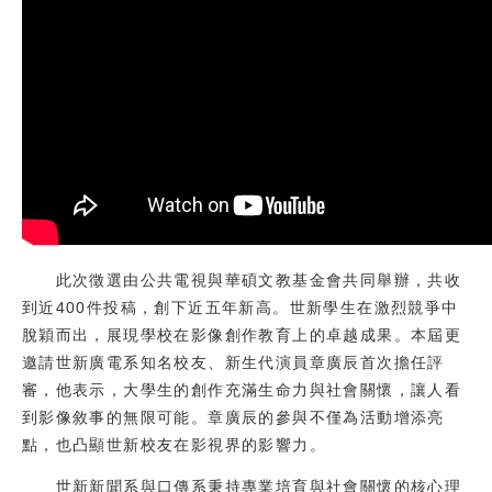
此次徵選由公共電視與華碩文教基金會共同舉辦，共收
到近400件投稿，創下近五年新高。世新學生在激烈競爭中
脫穎而出，展現學校在影像創作教育上的卓越成果。本屆更
邀請世新廣電系知名校友、新生代演員章廣辰首次擔任評
審，他表示，大學生的創作充滿生命力與社會關懷，讓人看
到影像敘事的無限可能。章廣辰的參與不僅為活動增添亮
點，也凸顯世新校友在影視界的影響力。
世新新聞系與口傳系秉持專業培育與社會關懷的核心理