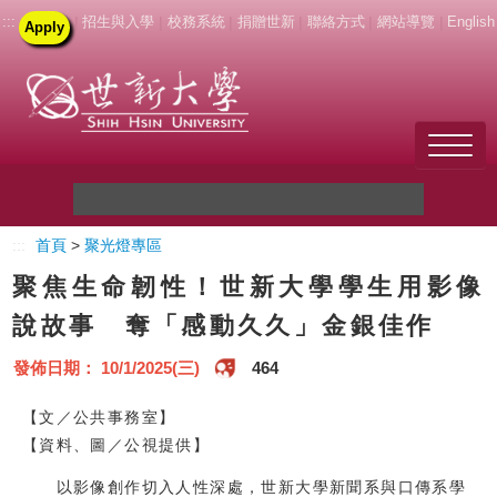
:::
|
招生與入學
|
校務系統
|
捐贈世新
|
聯絡方式
|
網站導覽
|
English
Apply
Welcome to SHU
:::
首頁
>
聚光燈專區
關於世新
聚焦生命韌性！世新大學學生用影像
未來學生
說故事 奪「感動久久」金銀佳作
新生
發佈日期： 10/1/2025(三)
464
在校生
【文／公共事務室】
【資料、圖／公視提供】
教職員
以影像創作切入人性深處，世新大學新聞系與口傳系學