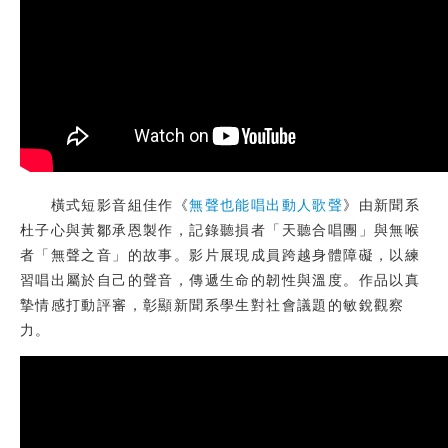
橫式短影音組佳作《
無聲也能唱出動人歌聲
》由新聞系
杜子心與黃鄒承恩製作，記錄聽損者「天聽合唱團」與無喉
者「無聲之音」的故事。影片展現成員跨越身體障礙，以練
習唱出屬於自己的聲音，傳遞生命的韌性與溫度。作品以真
摯情感打動評審，彰顯新聞系學生對社會議題的敏銳觀察
力。