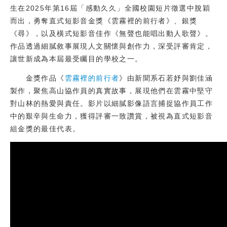
生在2025年第16屆「感動久久」全國校園短片徵選中脫穎
校友
而出，勇奪直式短影音金獎《雲霧裡的前行者》、銀獎
《尋》，以及橫式短影音佳作《無聲也能唱出動人歌聲》。
媒體
作品透過細膩敘事展現人文關懷與創作力，深受評審肯定，
讓世新成為本屆最受矚目的學校之一。
金獎作品《
雲霧裡的前行者
》由新聞系石若妤與劉佳涵
製作，聚焦高山協作員的真實故事，展現他們在雲霧中堅守
對山林的熱愛與責任。影片以細膩影像語言捕捉協作員工作
中的艱辛與生命力，獲得評審一致讚賞，被視為直式短影音
組金獎的最佳代表。