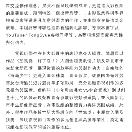
眾交流創作理念。展演不僅呈現學習成果，更是進入影視圈
的重要踏板，期間特設「傑出新秀獎」，由影視業界與學界
權威專家評選最具創意與潛力的佳作，並由學友會提供獎金
鼓勵。本屆評審陣容包括影視編劇毛訓容、導演林書宇及
YouTuber TongSyue各種同學等，為獎項增添高度專業性
與公信力。
電視組學生在各大影展中的表現也令人驕傲。陳思辰以
作品《彭義堯，好了沒！》入圍金穗獎劇情片類及新北市學
生影像新星獎，展現紮實的敘事能力與製作功力；白峻瑋的
《海龜少年》更是入圍金穗獎、青春影展、雄影國際短片競
賽及台灣酷兒短片競賽等多項影展，充分彰顯影視創作的多
元視角與深度。盧昀的《少年與凶兆女VS奪命鴛鴦》則以創
意十足的影像表現榮獲青春影展影視類優選獎，並入圍新北
市學生影像新星獎，為電視組的整體實力再添亮眼成績。此
外，學生作品亦於世新大學設立的「世鑫獎」中屢次入圍及
獲獎，展現影視節目製作的多元創意與高度專業性，奠定電
視組在影視教育領域的重要地位。