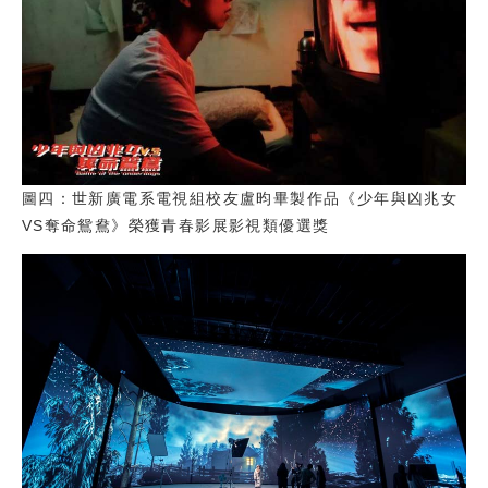
圖四：世新廣電系電視組校友盧昀畢製作品《少年與凶兆女
VS奪命鴛鴦》榮獲青春影展影視類優選獎