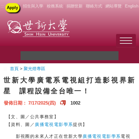
:::
|
招生與入學
|
校務系統
|
捐贈世新
|
聯絡方式
|
網站導覽
|
English
Apply
Welcome to SHU
:::
首頁
>
聚光燈專區
關於世新
世新大學廣電系電視組打造影視界新
未來學生
星 課程設備全台唯一！
新生
發佈日期： 7/17/2025(四)
1002
在校生
【文、圖／公共事務室】
【資料、圖／
廣播電視電影學系
提供】
教職員
影視圈的未來人才正在世新大學
廣播電視電影學系
電視