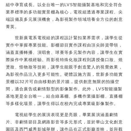
組中孕育成長。以全台唯一的LVS智能攝製基地和完全符合
校友
業界標準的多功能實景棚為核心，電視組透過專業課程、尖
端設備及多元展演機會，為影視製作領域培養全方位的創意
媒體
菁英。
世新廣電系電視組的課程設計緊扣業界需求，讓學生從
實作中掌握專業技能。影棚節目實作課程由頂尖師資帶領，
涵蓋直播轉播、演唱會、球賽等多元製作內容，讓學生在實
際操作中累積經驗。而影視特殊化妝課程則講授傷口妝、燒
燙妝、怪物妝等技術，讓學生能親手創造驚人的視覺效果，
為影視作品注入更多可能性。硬體設施方面，世新多功能實
景棚以32片可自由移動的景片牆，提供創意無限的拍攝空
間，適合廣告或劇情類型的影像製作。此外，LVS智能攝製
基地更是全台唯一，結合綠幕棚、多機作業攝影棚、直播棚
等多樣化場景，讓學生得以在校內完成專業級影像製作。
電視組學生的展演表現更是亮眼，畢業展演涵蓋劇情
片、非劇情節目及網路影音等多元形式，並於華山文化創意
園區及西門威秀影城舉辦，讓作品在正式影廳首映，並與觀