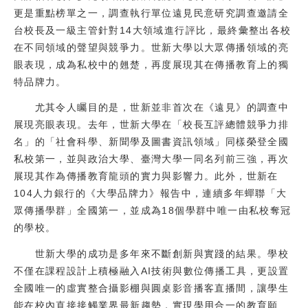
更是重點榜單之一，調查執行單位遠見民意研究調查邀請全
台校長及一級主管針對14大領域進行評比，最終彙整出各校
在不同領域的聲望與競爭力。世新大學以大眾傳播領域的亮
眼表現，成為私校中的翹楚，再度展現其在傳播教育上的獨
特品牌力。
尤其令人矚目的是，世新並非首次在《遠見》的調查中
展現亮眼表現。去年，世新大學在「校長互評總體競爭力排
名」的「社會科學、新聞學及圖書資訊領域」同樣榮登全國
私校第一，並與政治大學、臺灣大學一同名列前三強，再次
展現其作為傳播教育龍頭的實力與影響力。此外，世新在
104人力銀行的《大學品牌力》報告中，連續多年蟬聯「大
眾傳播學群」全國第一，並成為18個學群中唯一由私校奪冠
的學校。
世新大學的成功是多年來不斷創新與實踐的結果。學校
不僅在課程設計上積極融入AI技術與數位傳播工具，更設置
全國唯一的虛實整合攝影棚與圓桌影音播客直播間，讓學生
能在校內直接接觸業界最新趨勢，實現學用合一的教育願