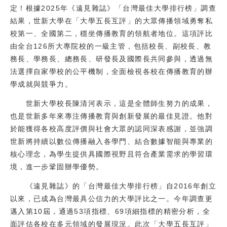
定！根據2025年《遠見雜誌》「台灣最佳大學排行榜」調查
校友
結果，世新大學在「大學五長互評」的大眾傳播領域勇奪私
校第一、全國第二，穩坐傳播教育的領航者地位。這項評比
媒體
由全台126所大專院校的一級主管，包括校長、副校長、教
務長、學務長、總務長、研發長及國際長共同參與，透過無
法選擇自家學校的公平機制，全面檢視各校在傳播教育的辦
學成就與競爭力。
世新大學校長陳清河表示，這是全體師生努力的成果，
也是世新多年來專注傳播教育與創新發展的最佳見證。他對
於能獲得各校高度評價與社會大眾的認同深表感謝，並強調
世新將持續以數位傳播融入各學門、結合數據智能與專業的
核心理念，為學生提供具國際視野且符合產業需求的學習環
境，進一步鞏固辦學優勢。
《遠見雜誌》的「台灣最佳大學排行榜」自2016年創立
以來，已成為台灣最具公信力的大學評比之一。今年調查更
邁入第10屆，通過53項指標、69項細指標的精密分析，全
面評估各校在多元領域的發展現況。此次「大學五長互評」