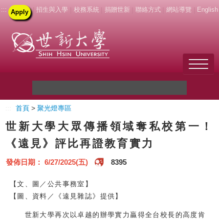
:::
|
招生與入學
|
校務系統
|
捐贈世新
|
聯絡方式
|
網站導覽
|
English
Apply
Welcome to SHU
:::
首頁
>
聚光燈專區
關於世新
世新大學大眾傳播領域奪私校第一！
未來學生
《遠見》評比再證教育實力
新生
發佈日期： 6/27/2025(五)
8395
在校生
【文、圖／公共事務室】
【圖、資料／《遠見雜誌》提供】
教職員
世新大學再次以卓越的辦學實力贏得全台校長的高度肯