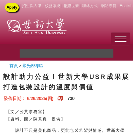
:::
|
招生與入學
|
校務系統
|
捐贈世新
|
聯絡方式
|
網站導覽
|
English
Apply
Welcome to SHU
:::
首頁
>
聚光燈專區
關於世新
設計助力公益！世新大學USR成果展
未來學生
打造包裝設計的溫度與價值
新生
發佈日期： 6/26/2025(四)
730
在校生
【文／公共事務室】
【資料、圖／陳秀真 提供】
教職員
設計不只是美化商品，更能包裝希望與情感。世新大學