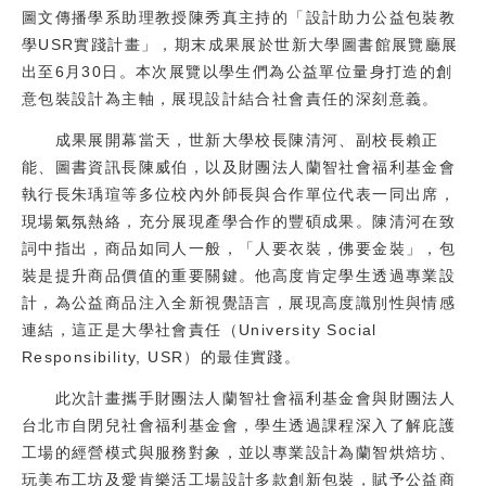
圖文傳播學系助理教授陳秀真主持的「設計助力公益包裝教
校友
學USR實踐計畫」，期末成果展於世新大學圖書館展覽廳展
出至6月30日。本次展覽以學生們為公益單位量身打造的創
媒體
意包裝設計為主軸，展現設計結合社會責任的深刻意義。
成果展開幕當天，世新大學校長陳清河、副校長賴正
能、圖書資訊長陳威伯，以及財團法人蘭智社會福利基金會
執行長朱瑀瑄等多位校內外師長與合作單位代表一同出席，
現場氣氛熱絡，充分展現產學合作的豐碩成果。陳清河在致
詞中指出，商品如同人一般，「人要衣裝，佛要金裝」，包
裝是提升商品價值的重要關鍵。他高度肯定學生透過專業設
計，為公益商品注入全新視覺語言，展現高度識別性與情感
連結，這正是大學社會責任（University Social
Responsibility, USR）的最佳實踐。
此次計畫攜手財團法人蘭智社會福利基金會與財團法人
台北市自閉兒社會福利基金會，學生透過課程深入了解庇護
工場的經營模式與服務對象，並以專業設計為蘭智烘焙坊、
玩美布工坊及愛肯樂活工場設計多款創新包裝，賦予公益商