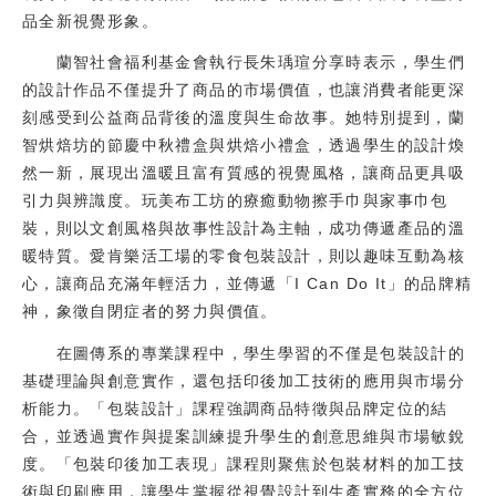
品全新視覺形象。
蘭智社會福利基金會執行長朱瑀瑄分享時表示，學生們
的設計作品不僅提升了商品的市場價值，也讓消費者能更深
刻感受到公益商品背後的溫度與生命故事。她特別提到，蘭
智烘焙坊的節慶中秋禮盒與烘焙小禮盒，透過學生的設計煥
然一新，展現出溫暖且富有質感的視覺風格，讓商品更具吸
引力與辨識度。玩美布工坊的療癒動物擦手巾與家事巾包
裝，則以文創風格與故事性設計為主軸，成功傳遞產品的溫
暖特質。愛肯樂活工場的零食包裝設計，則以趣味互動為核
心，讓商品充滿年輕活力，並傳遞「I Can Do It」的品牌精
神，象徵自閉症者的努力與價值。
在圖傳系的專業課程中，學生學習的不僅是包裝設計的
基礎理論與創意實作，還包括印後加工技術的應用與市場分
析能力。「包裝設計」課程強調商品特徵與品牌定位的結
合，並透過實作與提案訓練提升學生的創意思維與市場敏銳
度。「包裝印後加工表現」課程則聚焦於包裝材料的加工技
術與印刷應用，讓學生掌握從視覺設計到生產實務的全方位