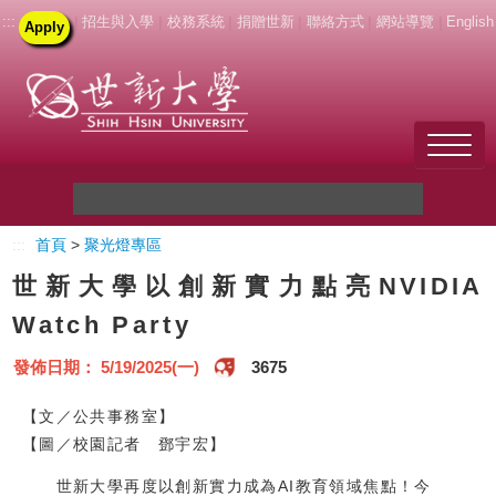
:::
|
招生與入學
|
校務系統
|
捐贈世新
|
聯絡方式
|
網站導覽
|
English
Apply
Welcome to SHU
:::
首頁
>
聚光燈專區
關於世新
世新大學以創新實力點亮NVIDIA
未來學生
Watch Party
新生
發佈日期： 5/19/2025(一)
3675
在校生
【文／公共事務室】
【圖／校園記者 鄧宇宏】
教職員
世新大學再度以創新實力成為AI教育領域焦點！今