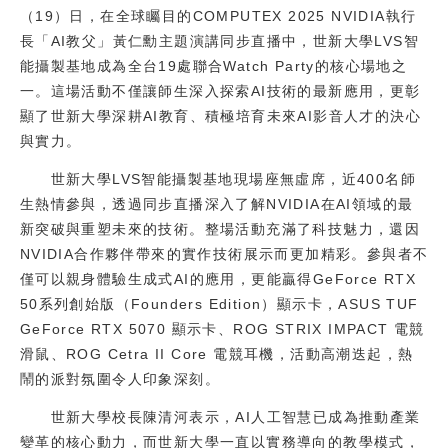
（19）日，在全球矚目的COMPUTEX 2025 NVIDIA執行
校友
長「AI教父」黃仁勳主題演講同步直播中，世新大學LVS智
能攝製基地成為全台19處聯合Watch Party的核心場地之
媒體
一。這場活動不僅讓師生深入探索AI技術的最新應用，更彰
顯了世新大學深耕AI教育、積極培育未來AI影音人才的決心
與實力。
世新大學LVS智能攝製基地現場座無虛席，近400名師
生熱情參與，透過同步直播深入了解NVIDIA在AI領域的最
新突破與重塑未來的技術。整場活動充滿了科技魅力，還因
NVIDIA合作夥伴帶來的實作技術展示而更加精彩。參與者不
僅可以親身體驗生成式AI的應用，更能贏得GeForce RTX
50系列創始版（Founders Edition）顯示卡，ASUS TUF
GeForce RTX 5070 顯示卡、ROG STRIX IMPACT 電競
滑鼠、ROG Cetra II Core 電競耳機，活動高潮迭起，熱
鬧的派對氛圍令人印象深刻。
世新大學校長陳清河表示，AI人工智慧已成為推動產業
變革的核心動力，而世新大學一直以實務導向的教學模式，