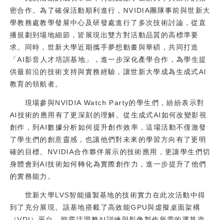
密合作。為了確保活動順利進行，NVIDIA團隊事前與世新大
學教務處教學發展中心及研發處進行了多次技術討論，從直
播規劃到場地細節，皆展現出雙方對活動品質的高標準要
求。同時，世新大學近期攜手夢想動畫與華碩，共同打造
「AI影音人才培訓基地」，進一步深化產學合作，為學生提
供最前沿的技術支持與實務經驗，讓世新大學成為生成式AI
教育的領航者。
現場參與NVIDIA Watch Party的學生們，紛紛表示對
AI技術的應用有了更深刻的理解。從生成式AI如何改變影視
創作，到AI數據分析如何提升創作效率，這場活動不僅激發
了學生們的創意靈感，也讓他們對未來的學習方向有了更明
確的目標。NVIDIA合作夥伴展示的技術應用，更讓學生們切
身體會到AI技術如何轉化為實際創作力，進一步提升了他們
的實務能力。
世新大學LVS智能攝製基地的技術實力在此次活動中得
到了充分展現。該基地搭載了高效能GPU與虛擬桌面架構
（VDI）平台，能靈活調整AI訓練與影像製作所需的運算資