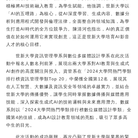
積極將AI技術融入教育，為學生賦能。他強調，世新大學以
「AI的五哩路」為核心，從AI深度學習、生成內容、數據分
析到應用程式開發與倫理法律，全面整合跨領域知識，為學
生打造AI時代的全方位競爭力。陳清河也指出，AI的真正價
值在於如何運用它來實現創意，這正是世新大學培育AI影音
人才的核心目標。
世新大學資訊管理學系與數位多媒體設計學系在此次活
動中報名人數名列前茅，展現出兩大學系對AI教育與生成式
AI創作的高度關注與投入。資管系在「2024大學問熱門學類
排行榜資訊管理學類Top 20」中榮獲全國第12名，展現其
在人工智慧、大數據及資訊安全等領域的卓越實力，並結合
世新大學的傳播優勢，讓學生同時掌握數據傳播與媒體應用
技能，深入探索生成式AI的技術邏輯與未來應用潛力。數媒
系則以「2024大學問熱門學類排行榜數位媒體設計學類」全
國第4的佳績，成為AI設計教育領域的亮點，吸引了眾多高
中生的目光。
此次活動的成功舉辦，再次凸顯了世新大學與業界的緊