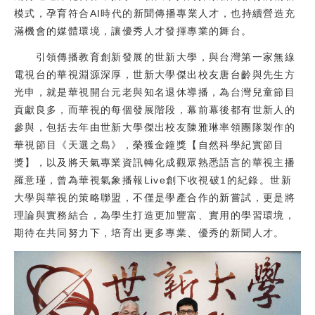
模式，孕育符合AI時代的新聞傳播專業人才，也持續營造充
滿機會的媒體環境，讓優秀人才發揮專業的舞台。
引領傳播教育創新發展的世新大學，與台灣第一家無線
電視台的華視淵源深厚，世新大學傑出校友唐台齡與先生方
光申，就是華視開台元老與知名退休導播，為台灣兒童節目
貢獻良多，而華視的每個發展階段，幕前幕後都有世新人的
參與，包括去年由世新大學傑出校友陳雅琳率領團隊製作的
華視節目《天選之島》，榮獲金鐘獎【自然科學紀實節目
獎】，以及將天氣專業資訊轉化成觀眾熟悉語言的華視主播
羅意瑾，曾為華視氣象播報Live創下收視破1的紀錄。世新
大學與華視的策略聯盟，不僅是學產合作的新嘗試，更是將
理論與實務結合，為學生打造更加豐富、實用的學習環境，
期待在共同努力下，培育出更多專業、優秀的新聞人才。