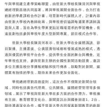
午與華視建立產學策略聯盟，由世新大學校長陳清河與華視
校友
總經理劉昌德共同簽署，將與華視展開全面合作，合力打造
創新的學產課程合作計畫，培育新時代媒體人才。計畫內容
媒體
由世新大學校內教師統籌，與華視密切協調每週業界講師議
題與人選，旨在為學生帶來更貼近職場需求的學習機會，長
遠規劃包括參與華視年度大型新聞專案、節目模式合作等。
世新大學校長陳清河表示，世新大學在全媒體識讀、節
目製播、主播選拔、公廣競賽領域都有發展成熟的模式，透
過與優質的華視平台合作，提供學生全面的舞台與機會。近
年華視也支持、參與世新主辦的全國性新聞活動競賽，邀請
多位主播蒞校分享播報經驗和技巧傳承，鼓勵對於新聞、媒
體業有熱情的學生，期待未來合作更加全面化。
華視總經理劉昌德提到，這次合作不僅限於新聞台領
域，同時包括廣告代理商、公共關係、媒體經營管理等多個
領域，展示了華視與世新大學在多方面的合作潛力。華視擁
有主頻、教育體育文化台、新聞資訊台與國會頻道1、2台，
期待透過深化合作，攜手世新大學共同探索新聞教育的創新