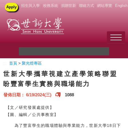
:::
|
招生與入學
|
校務系統
|
捐贈世新
|
聯絡方式
|
網站導覽
|
English
Apply
Welcome to SHU
:::
首頁
>
聚光燈專區
關於世新
世新大學攜華視建立產學策略聯盟
未來學生
盼豐富學生實務與職場能力
新生
發佈日期： 6/19/2024(三)
1088
在校生
【文／研究發展處提供】
【圖、編輯／公共事務室】
教職員
為了豐富學生的職場體驗與專業能力，世新大學18日下