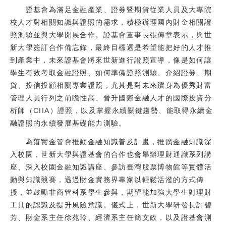
證基會為滿足金融產業、證券暨期貨從業人員及大專院
校人才對相關知識與證照的需求，積極辦理國內財金相關證
照測驗並與大學開展合作。證基會董事長張傳章表示，與世
新大學簽訂合作備忘錄，最終目標還是希望能把好的人才推
到產業中，未來證基會將來世新進行證照宣導，像是如何讓
學生有效考取金融證照、如何準備證照測驗、介紹證券、期
貨、投信投顧相關專業證照，尤其是對未來躋身為優秀財富
管理人員行列之前瞻性高、晉升國際金融人才的國際投資分
析師（CIIA）證照，以及掌握永續關鍵趨勢、能取得永續金
融證照的永續發展基礎能力測驗。
為落實金管會推動金融知識普及計畫，推廣金融知識深
入校園，世新大學與證基會的合作也會舉辦理財通識系列講
座、深入校園金融知識講座、參訪臺灣股票博物館等實體活
動與知識競賽，透過財金實務界專家以輕鬆活潑的方式傳
授，並鼓勵非商管科系學生參與，期望能加強大學生對理財
工具的認識及提升風險意識。儀式上，世新大學研發長許碧
芳、財金系主任徐苑玲、經濟系主任簡文政，以及證基會測