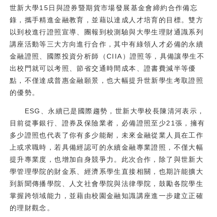
世新大學15日與證券暨期貨市場發展基金會締約合作備忘
校友
錄，攜手精進金融教育，並藉以達成人才培育的目標。雙方
以到校進行證照宣導、團報到校測驗與大學生理財通識系列
媒體
講座活動等三大方向進行合作，其中有綠領人才必備的永續
金融證照、國際投資分析師（CIIA）證照等，具備讓學生不
出校門就可以考照、節省交通時間成本、證書費減半等優
點，不僅達成普惠金融願景，也大幅提升世新學生考取證照
的優勢。
ESG、永續已是國際趨勢，世新大學校長陳清河表示，
目前從事銀行、證券及保險業者，必備證照至少21張，擁有
多少證照也代表了你有多少能耐，未來金融從業人員在工作
上或求職時，若具備經認可的永續金融專業證照，不僅大幅
提升專業度，也增加自身競爭力。此次合作，除了與世新大
學管理學院的財金系、經濟系學生直接相關，也期許能擴大
到新聞傳播學院、人文社會學院與法律學院，鼓勵各院學生
掌握跨領域能力，並藉由校園金融知識講座進一步建立正確
的理財觀念。