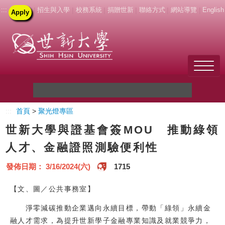
:::
|
招生與入學
|
校務系統
|
捐贈世新
|
聯絡方式
|
網站導覽
|
English
Apply
Welcome to SHU
:::
首頁
>
聚光燈專區
關於世新
世新大學與證基會簽MOU 推動綠領
未來學生
人才、金融證照測驗便利性
新生
發佈日期： 3/16/2024(六)
1715
在校生
【文、圖／公共事務室】
淨零減碳推動企業邁向永續目標，帶動「綠領」永續金
教職員
融人才需求，為提升世新學子金融專業知識及就業競爭力，