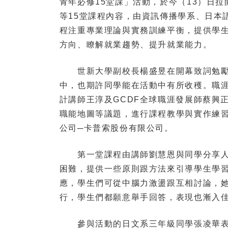
青年必修15堂課」活動，於今（13）日
等15堂課程內容，由資訊傳播學系、日本
程注重專業理論與實務訓練平衡，提供學
方向、瞭解就業趨勢、提升就業能力。
世新大學副校長楊盛昱在開幕致詞勉勵
中，也期許同學能在活動中有所收穫。職
計講師王淳及GCDF全球職涯發展師蔡興
職能地圖等議題，進行課程教學與實作練
公司─卡普索股份有限公司。
第一堂課程由講師劉慧恩與同學分享人
困難，提供一些原則跟方法來引導學生學
應，學生們可從中腦力激盪跟互相討論，
行，學生們都願意舉手回答，表現也漸入
參與活動的日文系三年級同學張凌華表