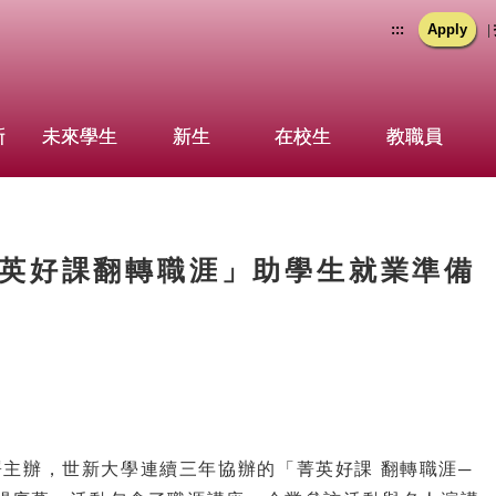
:::
Apply
|
新
未來學生
新生
在校生
教職員
英好課翻轉職涯」助學生就業準備
辦，世新大學連續三年協辦的「菁英好課 翻轉職涯─