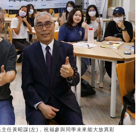
系主任黃昭謀(左)，祝福參與同學未來能大放異彩