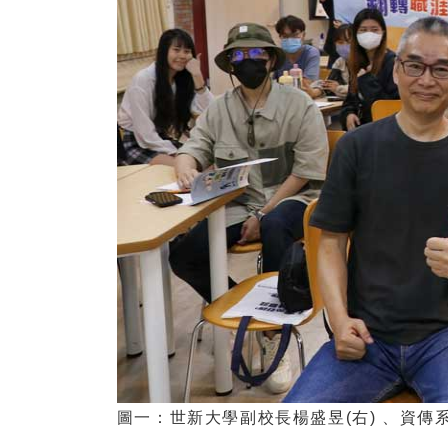
圖一：世新大學副校長楊盛昱(右) 、資傳