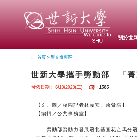
Welcome to
關於世
SHU
:::
首頁
>
聚光燈專區
世新大學攜手勞動部 「菁
發佈日期： 6/13/2023(二)
1585
【文、圖／校園記者林嘉安、余紫瑄】
【編輯／公共事務室】
勞動部勞動力發展署北基宜花金馬分署主