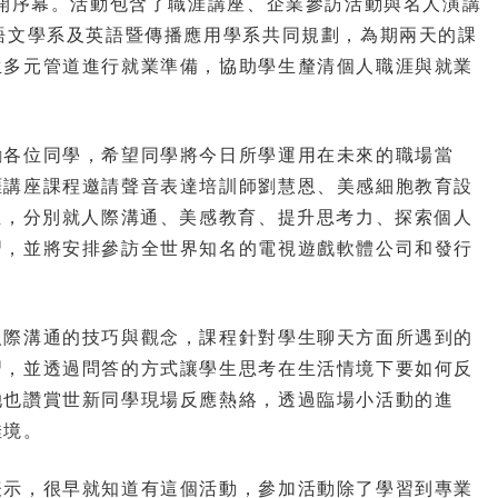
拉開序幕。活動包含了職涯講座、企業參訪活動與名人演講
語文學系及英語暨傳播應用學系共同規劃，為期兩天的課
生多元管道進行就業準備，協助學生釐清個人職涯與就業
各位同學，希望同學將今日所學運用在未來的職場當
涯講座課程邀請聲音表達培訓師劉慧恩、美感細胞教育設
正，分別就人際溝通、美感教育、提升思考力、探索個人
習，並將安排參訪全世界知名的電視遊戲軟體公司和發行
際溝通的技巧與觀念，課程針對學生聊天方面所遇到的
習，並透過問答的方式讓學生思考在生活情境下要如何反
她也讚賞世新同學現場反應熱絡，透過臨場小活動的進
佳境。
示，很早就知道有這個活動，參加活動除了學習到專業