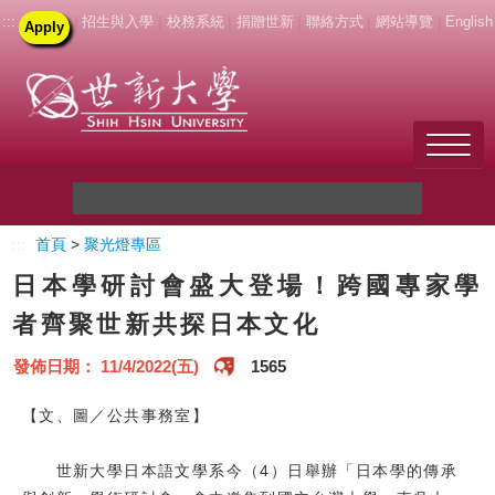
:::
|
招生與入學
|
校務系統
|
捐贈世新
|
聯絡方式
|
網站導覽
|
English
Apply
Welcome to SHU
:::
首頁
>
聚光燈專區
關於世新
日本學研討會盛大登場！跨國專家學
未來學生
者齊聚世新共探日本文化
新生
發佈日期： 11/4/2022(五)
1565
在校生
【文、圖／公共事務室】
教職員
世新大學日本語文學系今（4）日舉辦「日本學的傳承