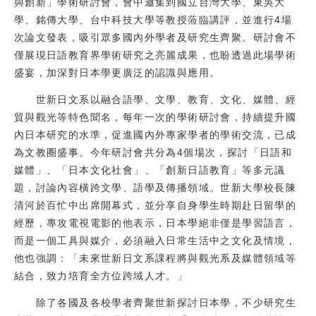
與創新」學術研討會，會中邀集到國立台灣大學、東吳大
校友
學、銘傳大學、台中科技大學等教授蒞臨講評，並進行4場
次論文發表，吸引眾多國內外學者及研究生齊聚。研討會不
媒體
僅展現日語教育界學術研究之亮麗成果，也盼透過此場學術
盛宴，加深對日本學更廣泛的認識與應用。
世新日文系以融合語學、文學、教育、文化、媒體、經
貿與觀光等特色聞名，每年一次的學術研討會，持續提升國
內日本研究的水準，促進國內外專家學者的學術交流，已成
為文教圈盛事。今年研討會共分為4個場次，探討「日語和
媒體」、「日本文化社會」、「創新日語教育」等多元議
題，討論內容橫跨文學、語學及傳播領域。世新大學校長陳
清河於百忙中出席開幕式，並分享自身學生時期赴日留學的
經歷，專攻電視電影的他表示，日本學絕非僅是學習語言，
而是一個工具與媒介，必須融入日常生活中之文化及情境，
他也強調：「未來世新日文系課程將與觀光系及媒體領域等
結合，致力培育全方位跨域人才。」
除了各國及各校學者齊聚世新探討日本學，不少研究生