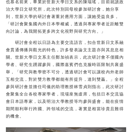
也慕名前來，畢業於世新大學日文系的陳瑞瑤，目前就讀政
治大學日文研究所，此次特別回母校參加研討會，她分享
到，世新大學的研討會著重於應用方面，讓她受益良多，
「研討會聚集國內外日本學權威，透過與專家學者近距離雙
向討論，為我開拓更多跨文化視野與研究方向。」
研討會全程以日語為主要交流語言，扣合世新日文系融
會貫通傳播與觀光的特色，許多發表論文主題亦與其息息相
關。世新大學日文系主任鄭加禎表示，此次研討會不僅國內
學者、研究生踴躍參與，國際嘉賓們也克服時區限制共襄盛
舉，「研究與教學密不可分，透過研討會可以讓校內外老師
互相交流，對於雙方教學都能有所提升，達到雙贏。」全程
參與研討會並擔任司儀的助理教授林雪貞則指出，此次研討
會聚集全台各校專家學者，現場座無虛席，包括日本交流協
會日本語專家，以及明治大學教授等均參與盛會，能在疫情
期間順利舉行跨國、跨領域的交流，著實是相當珍貴且難得
的機會。