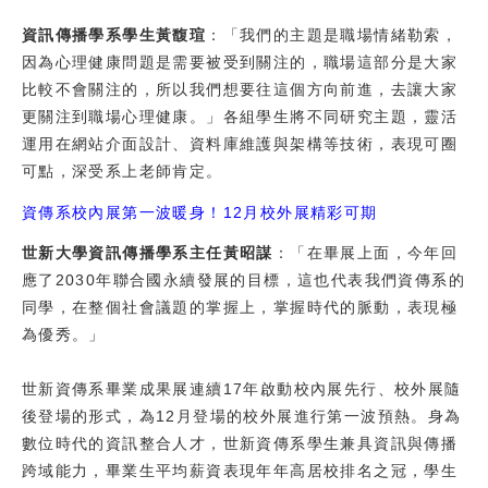
資訊傳播學系學生黃馥瑄
：「我們的主題是職場情緒勒索，
因為心理健康問題是需要被受到關注的，職場這部分是大家
比較不會關注的，所以我們想要往這個方向前進，去讓大家
更關注到職場心理健康。」各組學生將不同研究主題，靈活
運用在網站介面設計、資料庫維護與架構等技術，表現可圈
可點，深受系上老師肯定。
資傳系校內展第一波暖身！12月校外展精彩可期
世新大學資訊傳播學系主任黃昭謀
：「在畢展上面，今年回
應了2030年聯合國永續發展的目標，這也代表我們資傳系的
同學，在整個社會議題的掌握上，掌握時代的脈動，表現極
為優秀。」
世新資傳系畢業成果展連續17年啟動校內展先行、校外展隨
後登場的形式，為12月登場的校外展進行第一波預熱。身為
數位時代的資訊整合人才，世新資傳系學生兼具資訊與傳播
跨域能力，畢業生平均薪資表現年年高居校排名之冠，學生