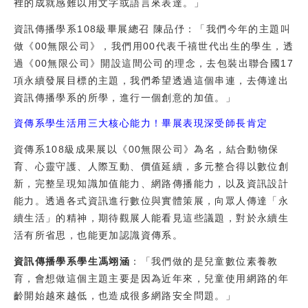
裡的成就感難以用文字或語言來表達。」
資訊傳播學系108級畢展總召 陳品伃：「我們今年的主題叫
做《00無限公司》，我們用00代表千禧世代出生的學生，透
過《00無限公司》開設這間公司的理念，去包裝出聯合國17
項永續發展目標的主題，我們希望透過這個串連，去傳達出
資訊傳播學系的所學，進行一個創意的加值。」
資傳系學生活用三大核心能力！畢展表現深受師長肯定
資傳系108級成果展以《00無限公司》為名，結合動物保
育、心靈守護、人際互動、價值延續，多元整合得以數位創
新，完整呈現知識加值能力、網路傳播能力，以及資訊設計
能力。透過各式資訊進行數位與實體策展，向眾人傳達「永
續生活」的精神，期待觀展人能看見這些議題，對於永續生
活有所省思，也能更加認識資傳系。
資訊傳播學系學生馮翊涵
：「我們做的是兒童數位素養教
育，會想做這個主題主要是因為近年來，兒童使用網路的年
齡開始越來越低，也造成很多網路安全問題。」