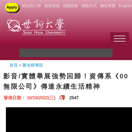
:::
|
招生與入學
|
校務系統
|
捐贈世新
|
聯絡方式
|
網站導覽
|
English
Apply
Welcome to SHU
:::
首頁
>
聚光燈專區
關於世新
影音/實體畢展強勢回歸！資傳系《00
未來學生
無限公司》傳達永續生活精神
新生
發佈日期： 10/19/2022(三)
2547
在校生
教職員