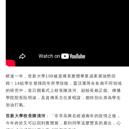
校友
媒體
睽違一年，世新大學108級資傳系實體畢業成果展強勢回
歸！14組學生發揮四年所學技能，靈活運用在各個不同領域
的研究中，首日開幕式上校長陳清河、副校長賴正能、傳播
學院院長阮明淑，及資傳系主任黃昭謀，都特別出席為學生
加油打氣。
世新大學校長陳清河
：「非常高興在經過兩年的疫情之後，
今年終於又可以回到實體展，看到同學這麼豐富的展出，心