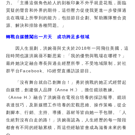
力。「主播這個角色給人的刻板印象不外乎就是花瓶，面臨
質疑的聲音和外界的期待，這些壓力促使我更進一步發揮過
去在職場上所學到的能力，包括節目企劃、幫助團隊整合資
源、解決和排除各種問題。」
轉戰自媒體闖出一片天 成功跨足多領域
因人生規劃，洪婉蒨與丈夫於2018年一同飛往美國，這
段時間也讓洪琬蒨不斷思索：「我的優勢與戰場在哪裡？」
最終她決定融合專長與過去經歷所學，不受地域限制，於社
群平台Facebook、IG經營直播訪談節目。
「沒有舞台就自己創舞台！」勇於挑戰的她正式經營起
自媒體，創建個人品牌《Anne H.》，擔任鏡頭教練。
《Anne H.》融合了洪婉蒨在電視台培養的採訪報導、鏡頭
表達技巧，及新媒體工作培養的宏觀思維、操作策略，從企
劃腳本、行銷、主持、導播、器材等皆由她一手包辦。「人
生絕對沒有白走的路！」洪婉蒨認為，人生經歷的每一階段
都會有不同的經驗累積，而這些經驗皆會成為滋養未來的養
分。