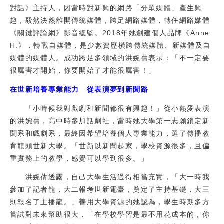
對話》主持人，因當時對新興的網路「分眾媒體」產生興
校友
趣，毅然決然離開傳統媒體，跨足網路媒體，轉任網路媒體
《關鍵評論網》影音總監。2018年她創建個人品牌《Anne
媒體
H.》，轉戰自媒體，是少數資歷橫跨傳統媒體、新媒體及自
媒體的媒體人。成功跨足多領域的洪婉蒨表示：「不一定要
很厲害才開始，你要開始了才能很厲害！」
在世新培養專業能力 從表演夢到新聞路
「小時候我對戲劇和新聞都很有興趣！」從小熱愛表演
的洪婉蒨，高中時參加話劇社，當時她大學第一志願鎖定新
聞系和戲劇系，最終因希望培養個人專業能力，選了傳播教
育龍頭世新大學。「世新以新聞起家，學校資源很多，且偏
重實務上的教學，感覺可以學到很多。」
洪婉蒨透露，自己大學生活過得相當充實，「大一時我
參加了記者龍，大二報考世新電臺，奠定了主持基礎，大三
則報名了主播龍。」善用大學資源的她認為，學生時期多方
嘗試對未來幫助很大，「在學校學習是最不用花成本的，你