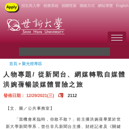
:::
|
招生與入學
|
校務系統
|
捐贈世新
|
聯絡方式
|
網站導覽
|
English
Apply
Welcome to SHU
:::
首頁
>
聚光燈專區
關於世新
人物專題/ 從新聞台、網媒轉戰自媒體
未來學生
洪婉蒨暢談媒體冒險之旅
新生
發佈日期： 12/29/2021(三)
2112
在校生
【文、圖／公共事務室】
「當機會來臨時，你敢不敢？」前主播洪婉蒨畢業於世
教職員
新大學新聞學系，曾任非凡新聞台主播、財經記者及《關鍵