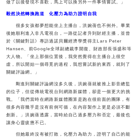
做了以後發現不喜歡，馬上可以換另外一件事情嘗試。」
毅然決然轉換跑道 化壓力為助力證明自我
很多女孩都夢想能坐上主播台，洪婉蒨也不例外。畢業
後她順利進入非凡電視台，一路從記者升到財經主播，並曾
於《關鍵對話》專訪過諾貝爾經濟學獎得主Lars Peter
Hansen、前Google全球副總裁李開復、財政部長張盛和等
大人物。「坐上那個位置後，我突然覺得在主播台上很空
虛，所以開始一個尋覓的過程，我想嘗試新的東西，就到了
關鍵評論網。」
剛進到關鍵評論網沒多久後，洪婉蒨就被推上影音總監
的位子，但從傳統電視台到網路新媒體，卻是一個更大的挑
戰。「我們當時在網路新媒體圈算是跑在很前面的團隊，有
很多內容幾乎是沒有前例可循，在內容製作上更是必須不斷
創新。」洪婉蒨透露，當時給自己過多壓力和否定，最後也
讓身心靈疲憊不已。
但她最終沒有被打敗，化壓力為助力，證明了自己的能