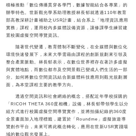
積極推動「數位傳播貫穿各學門，數據智能結合各專業」的
校友
辦學特色。世新觀光學系助理教授林長郁就透過110年教育
部高教深耕計畫補助之USR計畫，結合系上「地理資訊應用
媒體
實務」課程，運用校內多媒體設備資源，讓修課學生練習建
置校園虛擬空間導覽資訊。
隨著世代變遷，教育體制不斷變化，在全媒體與數位化
環境快速發展下，未來大學需藉由課程的創新規劃來引領及
整合產業脈動。林長郁表示，在數位世界裡存在著許多虛擬
與實體地點，而數位都市及空間景觀已變成人們生活的一部
分。如何將數位空間資訊結合新媒體科技應用到觀光規劃層
面，為本堂課程主要的教學方向。
透過空間資訊和社會網絡的概念，搭配近年學校採購的
「RICOH THETA 360度相機」設備，林長郁帶領學生以分
組方式進行校園虛擬空間導覽實作，並將拍攝紀錄的360度
全景畫面加入地理標籤，建置於「Roundme」虛擬旅遊導
覽創作平台，未來可將此概念轉化，應用在世新USR實踐場
域的數位觀光發展上。