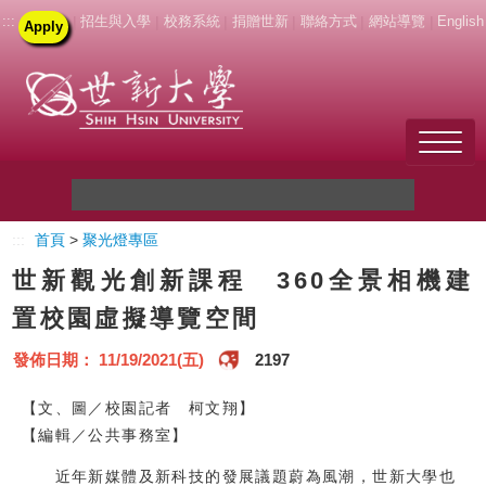
:::
|
招生與入學
|
校務系統
|
捐贈世新
|
聯絡方式
|
網站導覽
|
English
Apply
Welcome to SHU
:::
首頁
>
聚光燈專區
關於世新
世新觀光創新課程 360全景相機建
未來學生
置校園虛擬導覽空間
新生
發佈日期： 11/19/2021(五)
2197
在校生
【文、圖／校園記者 柯文翔】
【編輯／公共事務室】
教職員
近年新媒體及新科技的發展議題蔚為風潮，世新大學也