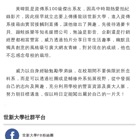
黃暐凱是資傳系100級傑出系友，因高中時期熱愛拍紀
錄影片，因此很早就立志要上傳播龍頭世新大學，進入資傳
系後藉由實習接觸到直播，讓他做出了興趣，先後待過麥卡
貝、蹦蛙娛樂等知名媒體公司，無論是影音、企劃還是行銷
經歷都相當豐富，威力透過拍片分享日常生活趣事，幽默且
獨具創意的風格吸引廣大網友青睞，對於現在的成績，他也
不忘感念母校的栽培。
威力以自身經驗勉勵學弟妹，在校期間不要侷限於所念
科系，而是可以透過社團或是輔修外系拓展視野，從中發掘
自己的志向及興趣，充分利用學校的豐富資源及廣大人脈，
努力朝目標邁進，假以時日定能闖出屬於自己的一片天！
:::
世新大學社群平台
世新大學FB粉絲團