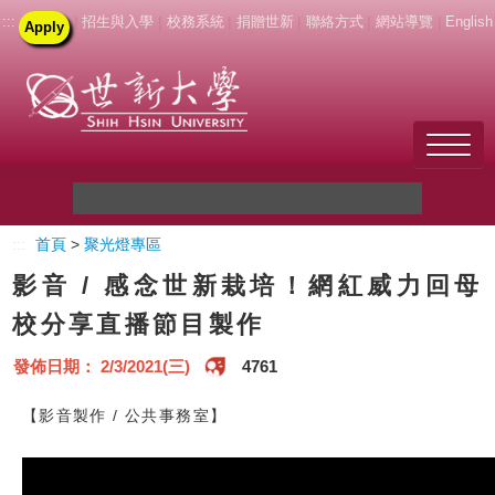
:::
|
招生與入學
|
校務系統
|
捐贈世新
|
聯絡方式
|
網站導覽
|
English
Apply
Welcome to SHU
:::
首頁
>
聚光燈專區
關於世新
影音 / 感念世新栽培！網紅威力回母
未來學生
校分享直播節目製作
新生
發佈日期： 2/3/2021(三)
4761
在校生
【影音製作 / 公共事務室】
教職員