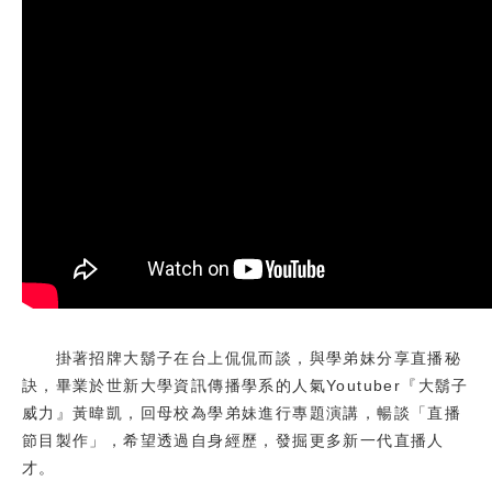
校友
媒體
掛著招牌大鬍子在台上侃侃而談，與學弟妹分享直播秘
訣，畢業於世新大學資訊傳播學系的人氣Youtuber『大鬍子
威力』黃暐凱，回母校為學弟妹進行專題演講，暢談「直播
節目製作」，希望透過自身經歷，發掘更多新一代直播人
才。