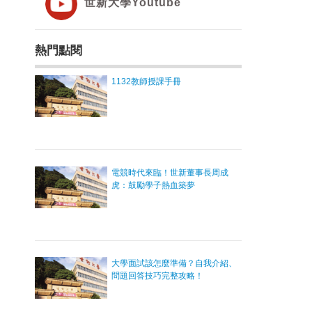
世新大學Youtube
熱門點閱
1132教師授課手冊
電競時代來臨！世新董事長周成
虎：鼓勵學子熱血築夢
大學面試該怎麼準備？自我介紹、
問題回答技巧完整攻略！