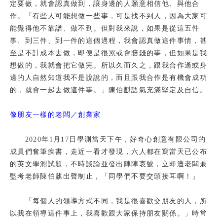
定要做，就會認真做到，讓身邊的人願意相信他、與他合
作。「有些人可能想做一些事，可是找不到人，因為大家可
能覺得他不靠譜、做不到。但對我來說，如果是從這五件
事、到三件、到一件的這個過程，我會認真做這件事情，甚
至是不計成本去做，即便是很累或會賠錢的事，但如果是我
想做的，我就會把它做完。所以久而久之，跟我合作過或身
邊的人自然知道我不是說說的，而且跟我合作是有機會成功
的，就會一起去做這件事。」陳伯麒語氣充滿堅定及自信。
像朋友一樣的老闆／創業家
2020年1月17日學測當天下午，好奇心創意有限公司的
成員們奮筆疾書，走近一看才發現，六人都在寫當天已公布
的英文學測試題，不時談論並發出陣陣哀號，立即遭老闆兼
監考老師陳伯麒出聲制止，「同學們不要交頭接耳啊！」
「每個人的領導方式不同，我是很喜歡交朋友的人，所
以我在領導這件事上，我喜歡跟大家保持朋友關係。」時常