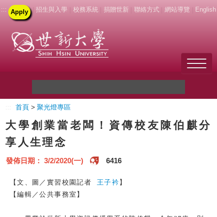
:::
|
招生與入學
|
校務系統
|
捐贈世新
|
聯絡方式
|
網站導覽
|
English
Apply
Welcome to SHU
:::
首頁
>
聚光燈專區
關於世新
大學創業當老闆！資傳校友陳伯麒分
未來學生
享人生理念
新生
發佈日期： 3/2/2020(一)
6416
在校生
【文、圖／實習校園記者
王子衿
】
【編輯／公共事務室】
教職員