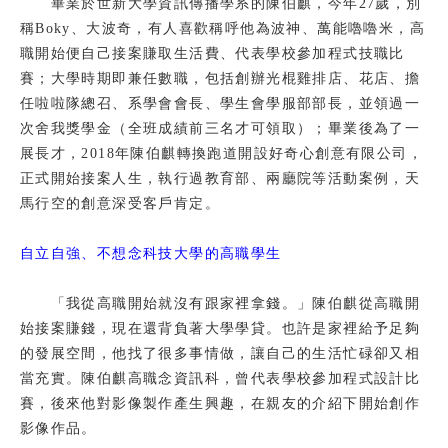
畢業於世新大學資訊傳播學系的陳伯麒，今年27歲，別
校友
稱Boky、大波奇，有人喜歡稱呼他為波神、萬能嚕嚕米，高
職開始便自己接案賺取生活費、代表學校參加程式技職比
媒體
賽；大學時期即兼任數職，包括創辦光棍雞排店、花店、擔
任啦啦隊總召、系學會會長、學生會學服部部長，並領過一
次舍我獎學金（全班成績前三名才可領取）；畢業後為了一
展長才，2018年陳伯麒轉換跑道開設好奇心創意有限公司，
正式開始接案人生，執行過教育部、兩廳院等活動案例，天
馬行空的創意深受客戶肯定。
自立自強、不想念科技大學的高職學生
「我從高職開始就沒有跟家裡拿錢。」陳伯麒從高職開
始接案賺錢，現在還背負著大學學貸。也許是家裡給予足夠
的發展空間，他找了很多事情做，讓自己的生活忙碌卻又相
當充實。陳伯麒高職念資訊科，曾代表學校參加程式設計比
賽，後來他對影像製作產生興趣，在親友的介紹下開始創作
影像作品。