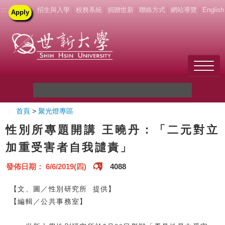
:::
|
招生與入學
|
校務系統
|
捐贈世新
|
聯絡方式
|
網站導覽
|
English
Apply
Welcome to SHU
:::
首頁
>
聚光燈專區
關於世新
性別所專題開講 王曉丹：「二元對立
未來學生
加重受害者自我譴責」
新生
發佈日期： 6/6/2019(四)
4088
在校生
【文、圖／性別研究所 提供】
【編輯／公共事務室】
教職員