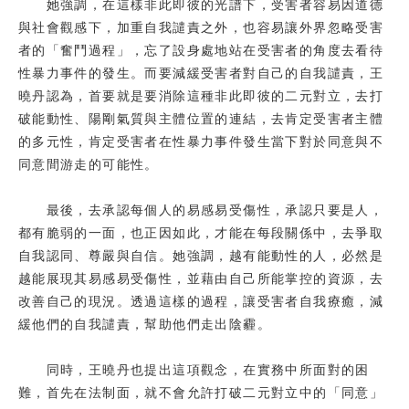
她強調，在這樣非此即彼的光譜下，受害者容易因道德
與社會觀感下，加重自我譴責之外，也容易讓外界忽略受害
者的「奮鬥過程」，忘了設身處地站在受害者的角度去看待
性暴力事件的發生。而要減緩受害者對自己的自我譴責，王
曉丹認為，首要就是要消除這種非此即彼的二元對立，去打
破能動性、陽剛氣質與主體位置的連結，去肯定受害者主體
的多元性，肯定受害者在性暴力事件發生當下對於同意與不
同意間游走的可能性。
最後，去承認每個人的易感易受傷性，承認只要是人，
都有脆弱的一面，也正因如此，才能在每段關係中，去爭取
自我認同、尊嚴與自信。她強調，越有能動性的人，必然是
越能展現其易感易受傷性，並藉由自己所能掌控的資源，去
改善自己的現況。透過這樣的過程，讓受害者自我療癒，減
緩他們的自我譴責，幫助他們走出陰霾。
同時，王曉丹也提出這項觀念，在實務中所面對的困
難，首先在法制面，就不會允許打破二元對立中的「同意」