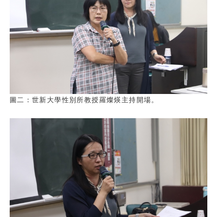
圖二：世新大學性別所教授羅燦煐主持開場。