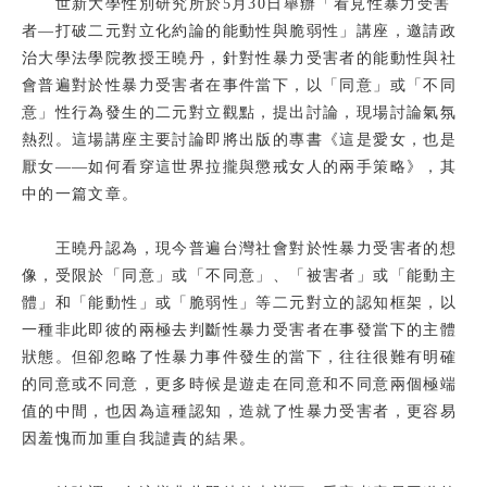
世新大學性別研究所於5月30日舉辦「看見性暴力受害
校友
者—打破二元對立化約論的能動性與脆弱性」講座，邀請政
治大學法學院教授王曉丹，針對性暴力受害者的能動性與社
媒體
會普遍對於性暴力受害者在事件當下，以「同意」或「不同
意」性行為發生的二元對立觀點，提出討論，現場討論氣氛
熱烈。這場講座主要討論即將出版的專書《這是愛女，也是
厭女——如何看穿這世界拉攏與懲戒女人的兩手策略》，其
中的一篇文章。
王曉丹認為，現今普遍台灣社會對於性暴力受害者的想
像，受限於「同意」或「不同意」、「被害者」或「能動主
體」和「能動性」或「脆弱性」等二元對立的認知框架，以
一種非此即彼的兩極去判斷性暴力受害者在事發當下的主體
狀態。但卻忽略了性暴力事件發生的當下，往往很難有明確
的同意或不同意，更多時候是遊走在同意和不同意兩個極端
值的中間，也因為這種認知，造就了性暴力受害者，更容易
因羞愧而加重自我譴責的結果。