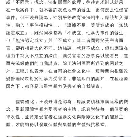
或「不同意」概念，法制層面的處理，往往追求制式結果，
在一般案件中，就不容許灰色地帶的發生，更何況是性侵害
事件。但王曉丹認為，性別平等教育法法制中，應該加入彈
性，融入「事件模糊性」、「證據不足」等所造成的「無法
認定成立」，雖然同樣都為「不成立」性暴力事件的發生，
但「無法認定成立」與「不成立」這二者間對於受害者而
言，卻有相當大的不同。她強調，就算不成立，但也應該在
理由中寫入不成立的緣由，讓受害者的故事得以被看見，進
而去減緩他們的自我譴責。除了法制層面所遇到的困難之
外，王曉丹也表示，在台灣的社會文化中，短時間內很難改
變普遍民眾對於性暴力受害者，非黑即白的認知，在種種原
因之下，都容易加重性暴力受害者的自我譴責。
儘管如此，王曉丹還是認為，應該要積極推廣這樣的觀
念，重新閱讀性暴力受害者的主體，認真對待每一個個案的
單次性，並肯定受害者在強暴文化與陽剛文化下的能動主
體，才能夠得以發展個體與集體的主體抵抗模式。