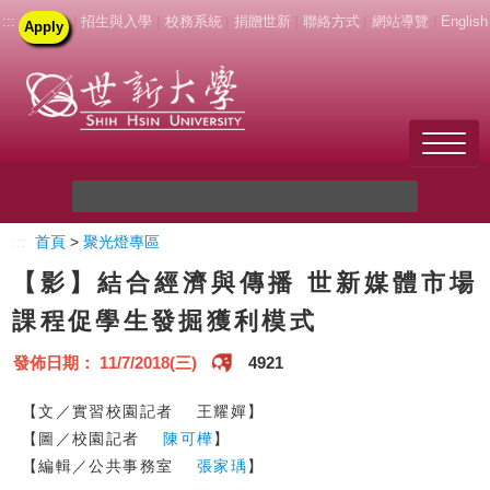
:::
|
招生與入學
|
校務系統
|
捐贈世新
|
聯絡方式
|
網站導覽
|
English
Apply
Welcome to SHU
:::
首頁
>
聚光燈專區
關於世新
【影】結合經濟與傳播 世新媒體市場
未來學生
課程促學生發掘獲利模式
新生
發佈日期： 11/7/2018(三)
4921
在校生
【文／實習校園記者 王耀嬋】
【圖／校園記者
陳可樺
】
教職員
【編輯／公共事務室
張家瑀
】