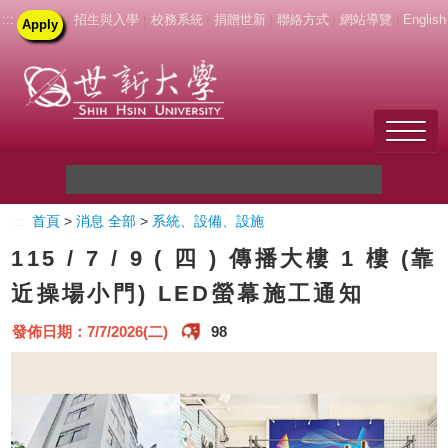
:::
|
招生與入學
|
校務系統
|
捐贈世新
|
聯絡方式
|
網站導覽
|
English
Apply
Welcome to SHU
:::
首頁
>
消息 全部
>
系統、設備、設施
關於世新
115 / 7 / 9 ( 四 ) 傳播大樓 1 樓 (靠
未來學生
近操場小門) LED螢幕施工通知
新生
發佈日期：7/7/2026(二)
98
在校生
教職員