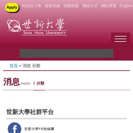
:::
|
招生與入學
|
校務系統
|
捐贈世新
|
聯絡方式
|
網站導覽
|
English
Apply
Welcome to SHU
:::
首頁
> 消息 分類
關於世新
消息
未來學生
news
分類
新生
:::
世新大學社群平台
在校生
教職員
世新大學FB粉絲團