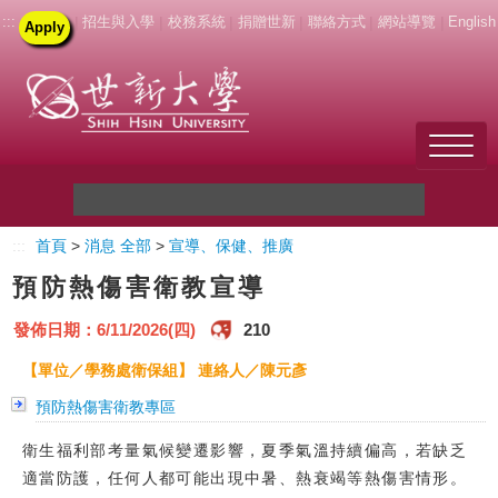
:::
|
招生與入學
|
校務系統
|
捐贈世新
|
聯絡方式
|
網站導覽
|
English
Apply
Welcome to SHU
:::
首頁
>
消息 全部
>
宣導、保健、推廣
關於世新
預防熱傷害衛教宣導
未來學生
發佈日期：6/11/2026(四)
210
新生
【單位／學務處衛保組】 連絡人／陳元彥
預防熱傷害衛教專區
在校生
衛生福利部考量氣候變遷影響，夏季氣溫持續偏高，若缺乏
教職員
適當防護，任何人都可能出現中暑、熱衰竭等熱傷害情形。