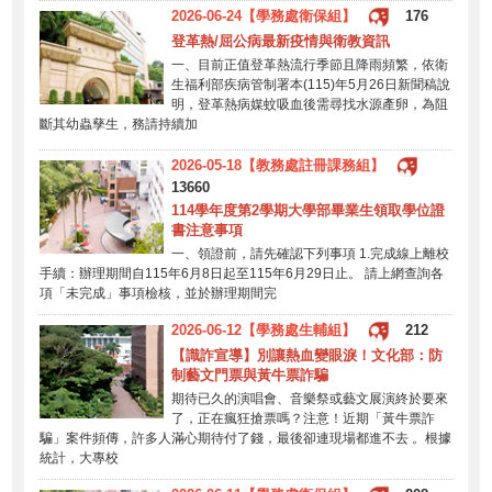
2026-06-24【學務處衛保組】
176
登革熱/屈公病最新疫情與衛教資訊
一、目前正值登革熱流行季節且降雨頻繁，依衛
生福利部疾病管制署本(115)年5月26日新聞稿說
明，登革熱病媒蚊吸血後需尋找水源產卵，為阻
斷其幼蟲孳生，務請持續加
2026-05-18【教務處註冊課務組】
13660
114學年度第2學期大學部畢業生領取學位證
書注意事項
一、領證前，請先確認下列事項 1.完成線上離校
手續：辦理期間自115年6月8日起至115年6月29日止。 請上網查詢各
項「未完成」事項檢核，並於辦理期間完
2026-06-12【學務處生輔組】
212
【識詐宣導】別讓熱血變眼淚！文化部：防
制藝文門票與黃牛票詐騙
期待已久的演唱會、音樂祭或藝文展演終於要來
了，正在瘋狂搶票嗎？注意！近期「黃牛票詐
騙」案件頻傳，許多人滿心期待付了錢，最後卻連現場都進不去 。根據
統計，大專校