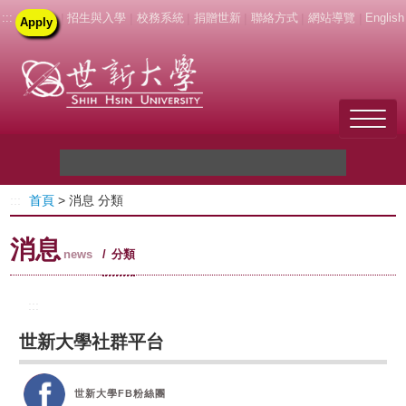
:::
|
招生與入學
|
校務系統
|
捐贈世新
|
聯絡方式
|
網站導覽
|
English
Apply
Welcome to SHU
:::
首頁
> 消息 分類
關於世新
消息
未來學生
news
分類
新生
:::
世新大學社群平台
在校生
教職員
世新大學FB粉絲團