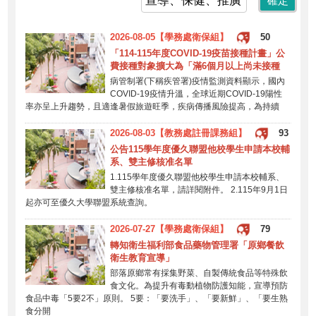
2026-08-05【學務處衛保組】
50
「114-115年度COVID-19疫苗接種計畫」公
費接種對象擴大為「滿6個月以上尚未接種
病管制署(下稱疾管署)疫情監測資料顯示，國內
COVID-19疫情升溫，全球近期COVID-19陽性
率亦呈上升趨勢，且適逢暑假旅遊旺季，疾病傳播風險提高，為持續
2026-08-03【教務處註冊課務組】
93
公告115學年度優久聯盟他校學生申請本校輔
系、雙主修核准名單
1.115學年度優久聯盟他校學生申請本校輔系、
雙主修核准名單，請詳閱附件。 2.115年9月1日
起亦可至優久大學聯盟系統查詢。
2026-07-27【學務處衛保組】
79
轉知衛生福利部食品藥物管理署「原鄉餐飲
衛生教育宣導」
部落原鄉常有採集野菜、自製傳統食品等特殊飲
食文化。為提升有毒動植物防護知能，宣導預防
食品中毒「5要2不」原則。 5要：「要洗手」、「要新鮮」、「要生熟
食分開