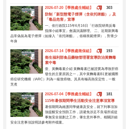
2026-07-20【學務處生輔組】
303
防制「新型態電子煙彈（含依托咪酯）」及
「毒品危害」宣導
一、依行政院115年6月16日「行政院研商反毒
指揮小組事宜」會議決議辦理。 二、近期新興毒
品常偽裝為電子煙彈（如摻入「依托咪酯」，俗稱喪屍煙彈），對青少
年身
2026-07-14【學務處衛保組】
193
衛生福利部食品藥物管理署宣導防治黃麴毒
素中毒
壹、黃麴毒素介紹 黃麴毒素已被證實為導致肝癌
發生的主要原因之一，其中黃麴毒素B1更被國際
癌症研究機構（IARC）列為一級致癌物。其具有極高熱安定性，一般
烹煮
2026-07-04【學務處生輔組】
181
115年暑假期間學生活動安全注意事項宣導
暑假期間為維護同學健康及安全，就下列事項加
強提醒安全預防工作，請避免涉足不良場所或從
事無安全規劃之工作，肇生意外事件。相關詳細
安全注意事項說明請參考附件檔案。