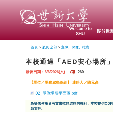
Welcome to
關於世
SHU
:::
首頁
>
消息 全部
>
宣導、保健、推廣
本校通過「AED安心場所
發佈日期：6/6/2026(六)
260
【單位／學務處衛保組】 連絡人／陳元彥
02_單位場所平面圖.pdf
為提供使用者有文書軟體選擇的權利，本校提供OD
啟文件。