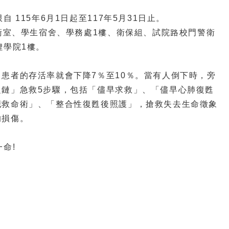
 115年6月1日起至117年5月31日止。
警衛室、學生宿舍、學務處1樓、衛保組、試院路校門警衛
理學院1樓。
患者的存活率就會下降7％至10％。當有人倒下時，旁
之鏈」急救5步驟，包括「儘早求救」、「儘早心肺復甦
臟救命術」、「整合性復甦後照護」，搶救失去生命徵象
的損傷。
命!