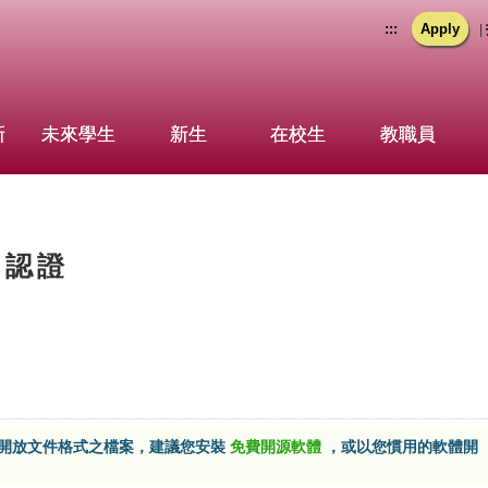
:::
Apply
|
新
未來學生
新生
在校生
教職員
」認證
F開放文件格式之檔案，建議您安裝
免費開源軟體
，或以您慣用的軟體開