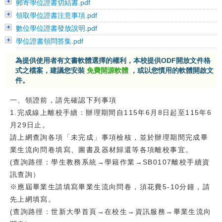
郵寄學位證書切結書.pdf
校友
領取學位證書注意事項.pdf
數位學位證書發放說明.pdf
媒體
學位證書領問答集.pdf
為提供使用者有文書軟體選擇的權利，本校提供ODF開放文件格
式之檔案，建議您安裝
免費開源軟體
，或以您慣用的軟體開啟文
件。
一、領證前，請先確認下列事項
1.完成線上離校手續：辦理期間自115年6月8日起至115年6
月29日止。
請上網查詢各項「未完成」事項檢核，並於辦理期間完成畢
業生流向問卷填寫、圖書及器材歸還等各項離校事宜。
(查詢路徑：學生教務系統→學籍作業→SB0107離校手續資
訊查詢）
※應屆畢業生請填寫畢業生流向問卷，須花費5-10分鐘，請
先上網填寫。
(查詢路徑：世新大學首頁→在校生→資訊服務→畢業生流向