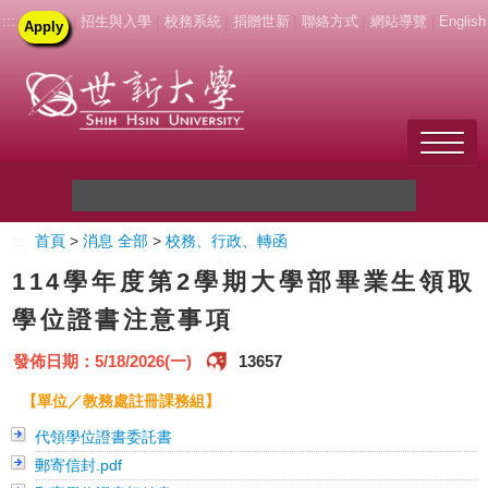
:::
|
招生與入學
|
校務系統
|
捐贈世新
|
聯絡方式
|
網站導覽
|
English
Apply
Welcome to SHU
:::
首頁
>
消息 全部
>
校務、行政、轉函
關於世新
114學年度第2學期大學部畢業生領取
未來學生
學位證書注意事項
新生
發佈日期：5/18/2026(一)
13657
【單位／教務處註冊課務組】
在校生
代領學位證書委託書
教職員
郵寄信封.pdf