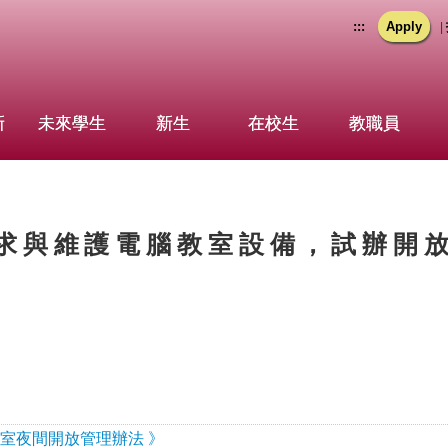
:::
Apply
|
新
未來學生
新生
在校生
教職員
求與維護電腦教室設備，試辦開
腦教室夜間開放管理辦法 》