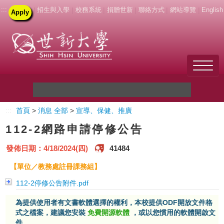
:::
|
招生與入學
|
校務系統
|
捐贈世新
|
聯絡方式
|
網站導覽
|
English
Apply
Welcome to SHU
:::
首頁
>
消息 全部
>
宣導、保健、推廣
關於世新
112-2網路申請停修公告
未來學生
發佈日期：4/18/2024(四)
41484
新生
【單位／教務處註冊課務組】
112-2停修公告附件.pdf
在校生
為提供使用者有文書軟體選擇的權利，本校提供ODF開放文件格
式之檔案，建議您安裝
免費開源軟體
，或以您慣用的軟體開啟文
教職員
件。