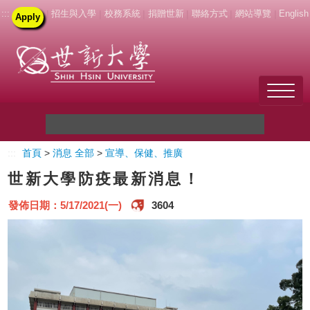
:::
|
招生與入學
|
校務系統
|
捐贈世新
|
聯絡方式
|
網站導覽
|
English
Apply
Welcome to SHU
:::
首頁
>
消息 全部
>
宣導、保健、推廣
關於世新
世新大學防疫最新消息！
未來學生
發佈日期：5/17/2021(一)
3604
新生
在校生
教職員