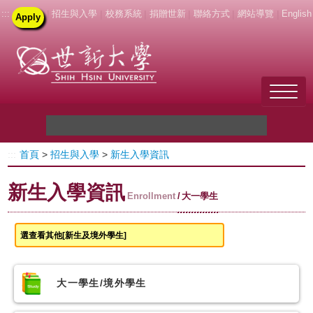
:::
|
招生與入學
|
校務系統
|
捐贈世新
|
聯絡方式
|
網站導覽
|
English
Apply
Welcome to SHU
:::
首頁
>
招生與入學
>
新生入學資訊
關於世新
新生入學資訊
未來學生
Enrollment
大一學生
新生
在校生
大一學生/境外學生
教職員