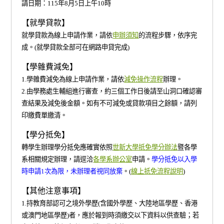
請日期：115年8月5日上午10時
【就學貸款】
就學貸款為線上申請作業，請依
申辦須知
的流程步驟，依序完
成。(就學貸款全部可在網路申貸完成)
【學雜費減免】
1.學雜費減免為線上申請作業，請依
減免操作流程
辦理。
2.由學務處生輔組進行審查，約三個工作日後請至山洞口確認審
查結果及減免後金額。如有不可減免或貸款項目之餘額，請列
印繳費單繳清。
【學分抵免】
轉學生辦理學分抵免應確實依照
世新大學抵免學分辦法
暨各學
系相關規定辦理，請逕洽
各學系辦公室
申請。
學分抵免以入學
時申請1次為限，未辦理者視同放棄
。(
線上抵免流程說明
)
【其他注意事項】
1.持教育部認可之境外學歷(含國外學歷、大陸地區學歷、香港
或澳門地區學歷)者，應於報到時須繳交以下資料以供查驗；若