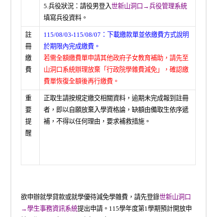
5.兵役狀況：請役男登入
世新山洞口→兵役管理系統
填寫兵役資料。
註
115/08/03-115/08/07：下載繳款單並依繳費方式說明
冊
於期限內完成繳費。
繳
若需全額繳費單申請其他政府子女教育補助，請先至
費
山洞口系統辦理放棄「行政院學雜費減免」，確認繳
費單恢復全額後再行繳費。
重
正取生請按規定繳交相關資料，逾期未完成報到註冊
要
者，即以自願放棄入學資格論，缺額由備取生依序遞
提
補，不得以任何理由，要求補救措施。
醒
*
欲申辦就學貸款或就學優待減免學雜費，請先登錄
世新山洞口
→學生事務資訊系統
提出申請。115學年度第1學期預計開放申