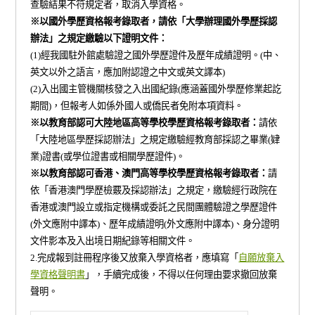
查驗結果不符規定者，取消入學資格。
※以國外學歷資格報考錄取者，請依「大學辦理國外學歷採認
辦法」之規定繳驗以下證明文件：
(1)經我國駐外館處驗證之國外學歷證件及歷年成績證明。(中、
英文以外之語言，應加附認證之中文或英文譯本)
(2)入出國主管機關核發之入出國紀錄(應涵蓋國外學歷修業起訖
期間)，但報考人如係外國人或僑民者免附本項資料。
※以教育部認可大陸地區高等學校學歷資格報考錄取者：
請依
「大陸地區學歷採認辦法」之規定繳驗經教育部採認之畢業(肄
業)證書(或學位證書或相關學歷證件)。
※以教育部認可香港、澳門高等學校學歷資格報考錄取者：
請
依「香港澳門學歷檢覈及採認辦法」之規定，繳驗經行政院在
香港或澳門設立或指定機構或委託之民間團體驗證之學歷證件
(外文應附中譯本)、歷年成績證明(外文應附中譯本)、身分證明
文件影本及入出境日期紀錄等相關文件。
2.完成報到註冊程序後又放棄入學資格者，應填寫「
自願放棄入
學資格聲明書
」，手續完成後，不得以任何理由要求撤回放棄
聲明。