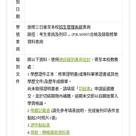
到
日
期
學
放榜三日後至本校
招生管理系統
查詢
號
路徑：考生查詢及列印→ (P)EA0905合格及錄取榜單
查
資料查詢
詢
報
將以下資料，使用
通訊報到專用信封
，寄至本校教務
到
處：
文
1.學歷證件正本：修業證明書(或專科畢業證書或其他
件
學歷文件)及歷年成績單。
尚未取得證明書者，請填寫「
切結書
」申請延遲繳
交，並於切結期限內補繳，逾期未交即以自願放棄入
學資格論。
2.
學籍記載表
(請先參考填表說明，完成後列印表件並
黏貼2吋照片1張)
3.
證件黏貼表
4.
領款、轉帳匯款資料表