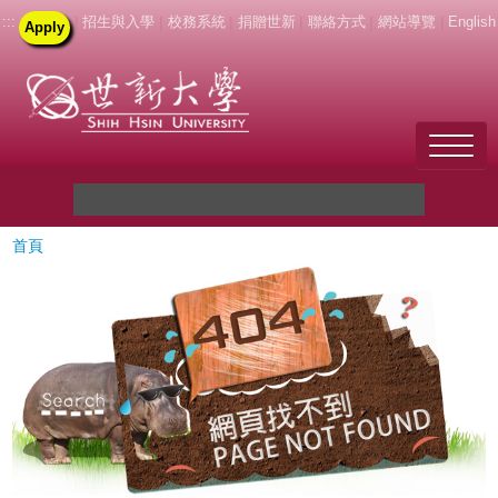
:::
|
招生與入學
|
校務系統
|
捐贈世新
|
聯絡方式
|
網站導覽
|
English
Apply
Welcome to SHU
首頁
關於世新
未來學生
新生
在校生
教職員