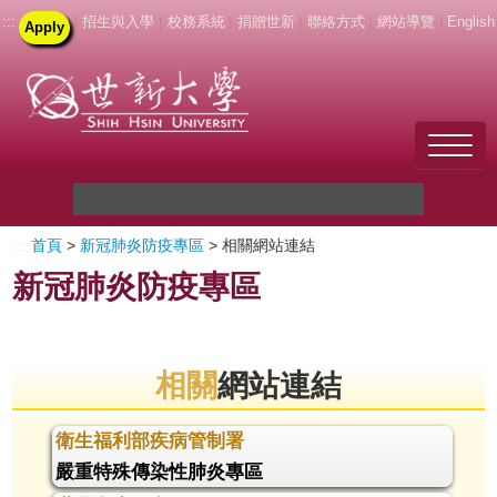
:::
|
招生與入學
|
校務系統
|
捐贈世新
|
聯絡方式
|
網站導覽
|
English
Apply
Welcome to SHU
:::
首頁
>
新冠肺炎防疫專區
> 相關網站連結
關於世新
新冠肺炎防疫專區
未來學生
新生
相關
網站連結
在校生
衛生福利部疾病管制署
嚴重特殊傳染性肺炎專區
教職員