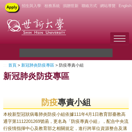
:::
|
招生與入學
|
校務系統
|
捐贈世新
|
聯絡方式
|
網站導覽
|
English
Apply
Welcome to SHU
:::
首頁
>
新冠肺炎防疫專區
> 防疫專責小組
關於世新
新冠肺炎防疫專區
未來學生
新生
防疫
專責小組
在校生
本校新型冠狀病毒肺炎防疫小組依據111年4月1日教育部臺教高
通字第1112201269號函，更名為「防疫專責小組」，配合中央流
教職員
行疫情指揮中心及教育部之相關規定，進行跨單位資源整合及溝