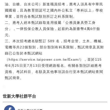
油、台糖、台水公司）新進職員招考，應考人須具有中華民
校友
國國籍，且為教育部認可之國內外公私立「專科以上」學校
畢業，並符合各甄試類別所訂之科系限制。
媒體
二、應考人經本甄試錄取進用後屬「公務員兼具勞工身
分」，一律投保公教人員保險，起薪約為新臺幣4萬6仟餘
元。
三、本次招考總名額暫訂 589 名，招考企管、土木、機械、
電機等共22個類別，部分類別有科系限制，甄試簡章及其附
錄已公告於本甄試網站
（https://service.taipower.com.tw/Exam/），並於115
年6月25日至7月13日受理網路報名。有關各類別詳細應考
資格、考試科目、名額及其他事項請自行至本甄試網站查閱
甄試簡章。
:::
世新大學社群平台