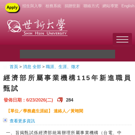
:::
|
招生與入學
|
校務系統
|
捐贈世新
|
聯絡方式
|
網站導覽
|
English
Apply
Welcome to SHU
:::
首頁
>
消息 全部
>
職涯、生涯、徵才
關於世新
經濟部所屬事業機構115年新進職員
未來學生
甄試
新生
發佈日期：6/23/2026(二)
284
【單位／學務處生涯組】 連絡人／黃翊閑
在校生
查看更多資訊
教職員
一、旨揭甄試係經濟部統籌辦理所屬事業機構（台電、中