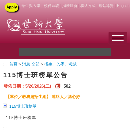
:::
|
招生與入學
|
校務系統
|
捐贈世新
|
聯絡方式
|
網站導覽
|
English
Apply
Welcome to SHU
:::
首頁
>
消息 全部
>
招生、入學、考試
關於世新
115博士班榜單公告
未來學生
發佈日期：5/26/2026(二)
502
新生
【單位／教務處招生組】 連絡人／溫心妤
115博士班榜單
在校生
115博士班榜單
教職員
:::