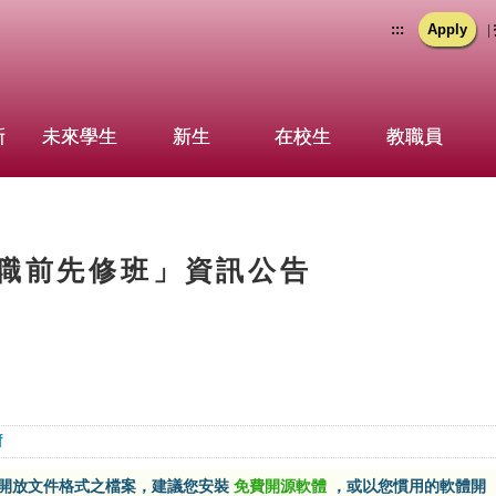
:::
Apply
|
新
未來學生
新生
在校生
教職員
年職前先修班」資訊公告
f
F開放文件格式之檔案，建議您安裝
免費開源軟體
，或以您慣用的軟體開