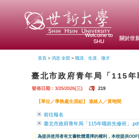
Welcome to
關於世
SHU
:::
首頁
>
消息 全部
>
職涯、生涯、徵才
臺北市政府青年局「115
發佈日期：3/25/2026(三)
219
【單位／學務處生涯組】 連絡人／黃翊閑
前往報名
臺北市政府青年局「115年職前先修班」.pd
為提供使用者有文書軟體選擇的權利，本校提供OD