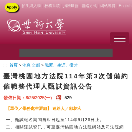
:::
|
招生與入學
|
校務系統
|
捐贈世新
|
聯絡方式
|
網站導覽
|
English
Apply
Welcome to SHU
:::
首頁
>
消息 全部
>
職涯、生涯、徵才
關於世新
臺灣桃園地方法院114年第3次儲備約
未來學生
僱職務代理人甄試資訊公告
新生
發佈日期：8/25/2025(一)
529
【單位／學務處生涯組】 連絡人／郭昶宏
在校生
一、甄試報名期間自即日起至114年9月26日止。
教職員
二、相關甄試資訊，可至臺灣桃園地方法院網站及司法院網