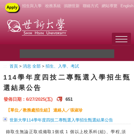
:::
|
招生與入學
|
校務系統
|
捐贈世新
|
聯絡方式
|
網站導覽
|
English
Apply
Welcome to SHU
:::
首頁
>
消息 全部
>
招生、入學、考試
關於世新
114學年度四技二專甄選入學招生甄
未來學生
選結果公告
新生
發佈日期：6/27/2025(五)
651
【單位／教務處招生組】 連絡人／張淑珍
在校生
世新大學114學年度四技二專甄選入學招生甄選結果公告
教職員
錄取生無論正取或備取1個或 1 個以上校系科(組)、學程,須